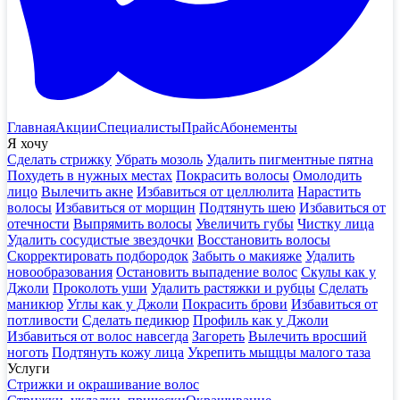
Главная
Акции
Специалисты
Прайс
Абонементы
Я хочу
Сделать стрижку
Убрать мозоль
Удалить пигментные пятна
Похудеть в нужных местах
Покрасить волосы
Омолодить
лицо
Вылечить акне
Избавиться от целлюлита
Нарастить
волосы
Избавиться от морщин
Подтянуть шею
Избавиться от
отечности
Выпрямить волосы
Увеличить губы
Чистку лица
Удалить сосудистые звездочки
Восстановить волосы
Скорректировать подбородок
Забыть о макияже
Удалить
новообразования
Остановить выпадение волос
Скулы как у
Джоли
Проколоть уши
Удалить растяжки и рубцы
Сделать
маникюр
Углы как у Джоли
Покрасить брови
Избавиться от
потливости
Сделать педикюр
Профиль как у Джоли
Избавиться от волос навсегда
Загореть
Вылечить вросший
ноготь
Подтянуть кожу лица
Укрепить мыщцы малого таза
Услуги
Стрижки и окрашивание волос