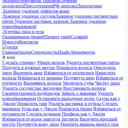
дна
Миостимуляция Транзион
Лечение
целлюлита
Прессотерапия
РФ-липолиз
Липолитики
Лазерное удаление дефектов кожи
Лазерное удаление сосудов
Лазерное удаление пигментных
пятен
Удаление растяжек лазером
Лазерное удаление
новообразований
Эстетика лица и тела
Окрашивание бровей
Прокол ушей
Солярий
Новости
Контакты
Главная
Акции
Специалисты
Прайс
Абонементы
Я хочу
Сделать стрижку
Убрать мозоль
Удалить пигментные пятна
Похудеть в нужных местах
Покрасить волосы
Омолодить
лицо
Вылечить акне
Избавиться от целлюлита
Нарастить
волосы
Избавиться от морщин
Подтянуть шею
Избавиться от
отечности
Выпрямить волосы
Увеличить губы
Чистку лица
Удалить сосудистые звездочки
Восстановить волосы
Скорректировать подбородок
Забыть о макияже
Удалить
новообразования
Остановить выпадение волос
Скулы как у
Джоли
Проколоть уши
Удалить растяжки и рубцы
Сделать
маникюр
Углы как у Джоли
Покрасить брови
Избавиться от
потливости
Сделать педикюр
Профиль как у Джоли
Избавиться от волос навсегда
Загореть
Вылечить вросший
ноготь
Подтянуть кожу лица
Укрепить мыщцы малого таза