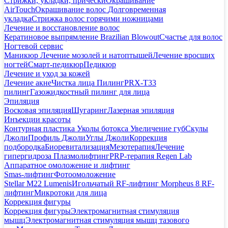
Стрижки, укладки, прически
Окрашивание
AirTouch
Окрашивание волос
Долговременная
укладка
Стрижка волос горячими ножницами
Лечение и восстановление волос
Кератиновое выпрямление Brazilian Blowout
Счастье для волос
Ногтевой сервис
Маникюр
Лечение мозолей и натоптышей
Лечение вросших
ногтей
Смарт-педикюр
Педикюр
Лечение и уход за кожей
Лечение акне
Чистка лица
Пилинг
PRX-T33
пилинг
Газожидкостный пилинг для лица
Эпиляция
Восковая эпиляция
Шугаринг
Лазерная эпиляция
Инъекции красоты
Контурная пластика
Уколы ботокса
Увеличение губ
Скулы
Джоли
Профиль Джоли
Углы Джоли
Коррекция
подбородка
Биоревитализация
Мезотерапия
Лечение
гипергидроза
Плазмолифтинг
PRP-терапия Regen Lab
Аппаратное омоложение и лифтинг
Smas-лифтинг
Фотоомоложение
Stellar M22 Lumenis
Игольчатый RF-лифтинг Morpheus 8
RF-
лифтинг
Микротоки для лица
Коррекция фигуры
Коррекция фигуры
Электромагнитная стимуляция
мышц
Электромагнитная стимуляция мышц тазового