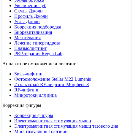
Уколы ботокса
Увеличение губ
Скулы Джоли
Профиль Джоли
Углы Джоли
Коррекция подбородка
Биоревитализация
Мезотерапия
Лечение гипергидроза
Плазмолифтинг
PRP-терапия Regen Lab
Аппаратное омоложение и лифтинг
Smas-лифтинг
Фотоомоложение Stellar M22 Lumenis
Игольчатый RF-лифтинг Morpheus 8
RF-лифтинг
Микротоки для лица
Коррекция фигуры
Коррекция фигуры
Электромагнитная стимуляция мышц
Электромагнитная стимуляция мышц тазового дна
Миостимуляция Транзион