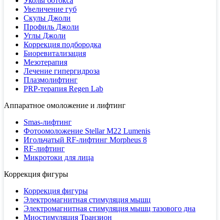
Уколы ботокса
Увеличение губ
Скулы Джоли
Профиль Джоли
Углы Джоли
Коррекция подбородка
Биоревитализация
Мезотерапия
Лечение гипергидроза
Плазмолифтинг
PRP-терапия Regen Lab
Аппаратное омоложение и лифтинг
Smas-лифтинг
Фотоомоложение Stellar M22 Lumenis
Игольчатый RF-лифтинг Morpheus 8
RF-лифтинг
Микротоки для лица
Коррекция фигуры
Коррекция фигуры
Электромагнитная стимуляция мышц
Электромагнитная стимуляция мышц тазового дна
Миостимуляция Транзион