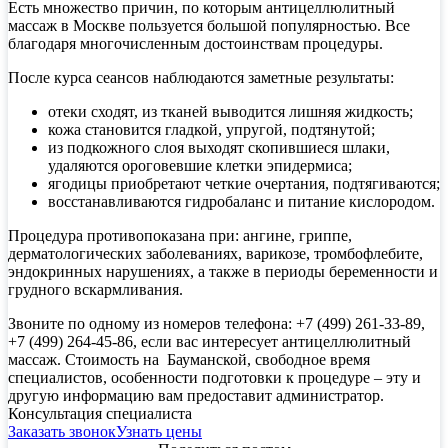
Есть множество причин, по которым антицеллюлитный
массаж в Москве пользуется большой популярностью. Все
благодаря многочисленным достоинствам процедуры.
После курса сеансов наблюдаются заметные результаты:
отеки сходят, из тканей выводится лишняя жидкость;
кожа становится гладкой, упругой, подтянутой;
из подкожного слоя выходят скопившиеся шлаки,
удаляются ороговевшие клетки эпидермиса;
ягодицы приобретают четкие очертания, подтягиваются;
восстанавливаются гидробаланс и питание кислородом.
Процедура противопоказана при: ангине, гриппе,
дерматологических заболеваниях, варикозе, тромбофлебите,
эндокринных нарушениях, а также в периоды беременности и
грудного вскармливания.
Звоните по одному из номеров телефона: +7 (499) 261-33-89,
+7 (499) 264-45-86, если вас интересует антицеллюлитный
массаж. Стоимость на Бауманской, свободное время
специалистов, особенности подготовки к процедуре – эту и
другую информацию вам предоставит администратор.
Консультация специалиста
Заказать звонок
Узнать цены