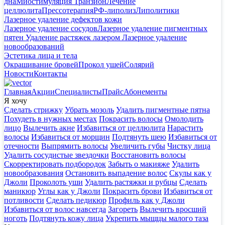
дна
Миостимуляция Транзион
Лечение
целлюлита
Прессотерапия
РФ-липолиз
Липолитики
Лазерное удаление дефектов кожи
Лазерное удаление сосудов
Лазерное удаление пигментных
пятен
Удаление растяжек лазером
Лазерное удаление
новообразований
Эстетика лица и тела
Окрашивание бровей
Прокол ушей
Солярий
Новости
Контакты
Главная
Акции
Специалисты
Прайс
Абонементы
Я хочу
Сделать стрижку
Убрать мозоль
Удалить пигментные пятна
Похудеть в нужных местах
Покрасить волосы
Омолодить
лицо
Вылечить акне
Избавиться от целлюлита
Нарастить
волосы
Избавиться от морщин
Подтянуть шею
Избавиться от
отечности
Выпрямить волосы
Увеличить губы
Чистку лица
Удалить сосудистые звездочки
Восстановить волосы
Скорректировать подбородок
Забыть о макияже
Удалить
новообразования
Остановить выпадение волос
Скулы как у
Джоли
Проколоть уши
Удалить растяжки и рубцы
Сделать
маникюр
Углы как у Джоли
Покрасить брови
Избавиться от
потливости
Сделать педикюр
Профиль как у Джоли
Избавиться от волос навсегда
Загореть
Вылечить вросший
ноготь
Подтянуть кожу лица
Укрепить мыщцы малого таза