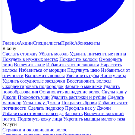
Главная
Акции
Специалисты
Прайс
Абонементы
Я хочу
Сделать стрижку
Убрать мозоль
Удалить пигментные пятна
Похудеть в нужных местах
Покрасить волосы
Омолодить
лицо
Вылечить акне
Избавиться от целлюлита
Нарастить
волосы
Избавиться от морщин
Подтянуть шею
Избавиться от
отечности
Выпрямить волосы
Увеличить губы
Чистку лица
Удалить сосудистые звездочки
Восстановить волосы
Скорректировать подбородок
Забыть о макияже
Удалить
новообразования
Остановить выпадение волос
Скулы как у
Джоли
Проколоть уши
Удалить растяжки и рубцы
Сделать
маникюр
Углы как у Джоли
Покрасить брови
Избавиться от
потливости
Сделать педикюр
Профиль как у Джоли
Избавиться от волос навсегда
Загореть
Вылечить вросший
ноготь
Подтянуть кожу лица
Укрепить мыщцы малого таза
Услуги
Стрижки и окрашивание волос