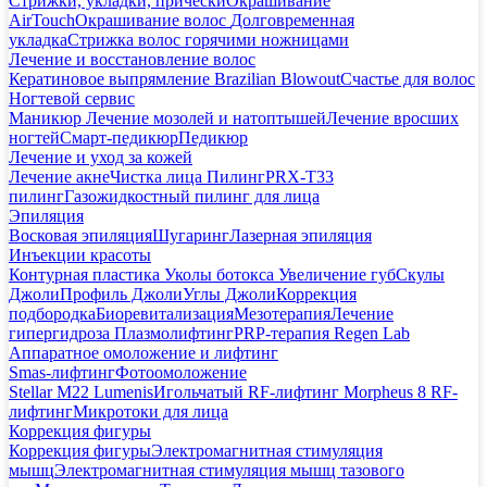
Стрижки, укладки, прически
Окрашивание
AirTouch
Окрашивание волос
Долговременная
укладка
Стрижка волос горячими ножницами
Лечение и восстановление волос
Кератиновое выпрямление Brazilian Blowout
Счастье для волос
Ногтевой сервис
Маникюр
Лечение мозолей и натоптышей
Лечение вросших
ногтей
Смарт-педикюр
Педикюр
Лечение и уход за кожей
Лечение акне
Чистка лица
Пилинг
PRX-T33
пилинг
Газожидкостный пилинг для лица
Эпиляция
Восковая эпиляция
Шугаринг
Лазерная эпиляция
Инъекции красоты
Контурная пластика
Уколы ботокса
Увеличение губ
Скулы
Джоли
Профиль Джоли
Углы Джоли
Коррекция
подбородка
Биоревитализация
Мезотерапия
Лечение
гипергидроза
Плазмолифтинг
PRP-терапия Regen Lab
Аппаратное омоложение и лифтинг
Smas-лифтинг
Фотоомоложение
Stellar M22 Lumenis
Игольчатый RF-лифтинг Morpheus 8
RF-
лифтинг
Микротоки для лица
Коррекция фигуры
Коррекция фигуры
Электромагнитная стимуляция
мышц
Электромагнитная стимуляция мышц тазового