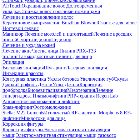
Стрижки, укладки, прически
Окрашивание
AirTouch
Окрашивание волос
Долговременная
укладка
Стрижка волос горячими ножницами
Лечение и восстановление волос
Кератиновое выпрямление Brazilian Blowout
Счастье для волос
Ногтевой сервис
Маникюр
Лечение мозолей и натоптышей
Лечение вросших
ногтей
Смарт-педикюр
Педикюр
Лечение и уход за кожей
Лечение акне
Чистка лица
Пилинг
PRX-T33
пилинг
Газожидкостный пилинг для лица
Эпиляция
Восковая эпиляция
Шугаринг
Лазерная эпиляция
Инъекции красоты
Контурная пластика
Уколы ботокса
Увеличение губ
Скулы
Джоли
Профиль Джоли
Углы Джоли
Коррекция
подбородка
Биоревитализация
Мезотерапия
Лечение
гипергидроза
Плазмолифтинг
PRP-терапия Regen Lab
Аппаратное омоложение и лифтинг
Smas-лифтинг
Фотоомоложение
Stellar M22 Lumenis
Игольчатый RF-лифтинг Morpheus 8
RF-
лифтинг
Микротоки для лица
Коррекция фигуры
Коррекция фигуры
Электромагнитная стимуляция
мышц
Электромагнитная стимуляция мышц тазового