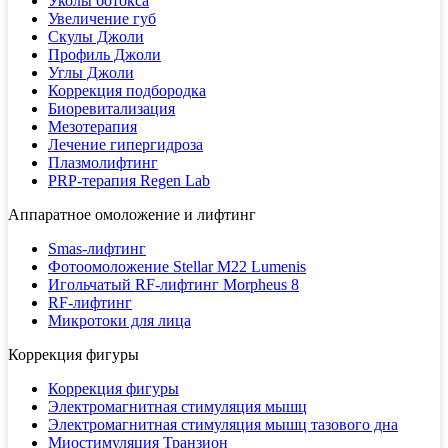
Уколы ботокса
Увеличение губ
Скулы Джоли
Профиль Джоли
Углы Джоли
Коррекция подбородка
Биоревитализация
Мезотерапия
Лечение гипергидроза
Плазмолифтинг
PRP-терапия Regen Lab
Аппаратное омоложение и лифтинг
Smas-лифтинг
Фотоомоложение Stellar M22 Lumenis
Игольчатый RF-лифтинг Morpheus 8
RF-лифтинг
Микротоки для лица
Коррекция фигуры
Коррекция фигуры
Электромагнитная стимуляция мышц
Электромагнитная стимуляция мышц тазового дна
Миостимуляция Транзион