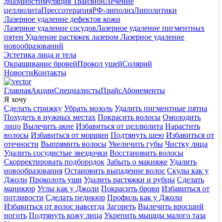
дна
Миостимуляция Транзион
Лечение
целлюлита
Прессотерапия
РФ-липолиз
Липолитики
Лазерное удаление дефектов кожи
Лазерное удаление сосудов
Лазерное удаление пигментных
пятен
Удаление растяжек лазером
Лазерное удаление
новообразований
Эстетика лица и тела
Окрашивание бровей
Прокол ушей
Солярий
Новости
Контакты
Главная
Акции
Специалисты
Прайс
Абонементы
Я хочу
Сделать стрижку
Убрать мозоль
Удалить пигментные пятна
Похудеть в нужных местах
Покрасить волосы
Омолодить
лицо
Вылечить акне
Избавиться от целлюлита
Нарастить
волосы
Избавиться от морщин
Подтянуть шею
Избавиться от
отечности
Выпрямить волосы
Увеличить губы
Чистку лица
Удалить сосудистые звездочки
Восстановить волосы
Скорректировать подбородок
Забыть о макияже
Удалить
новообразования
Остановить выпадение волос
Скулы как у
Джоли
Проколоть уши
Удалить растяжки и рубцы
Сделать
маникюр
Углы как у Джоли
Покрасить брови
Избавиться от
потливости
Сделать педикюр
Профиль как у Джоли
Избавиться от волос навсегда
Загореть
Вылечить вросший
ноготь
Подтянуть кожу лица
Укрепить мыщцы малого таза