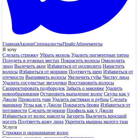
Главная
Акции
Специалисты
Прайс
Абонементы
Я хочу
Сделать стрижку
Убрать мозоль
Удалить пигментные пятна
Похудеть в нужных местах
Покрасить волосы
Омолодить
лицо
Вылечить акне
Избавиться от целлюлита
Нарастить
волосы
Избавиться от морщин
Подтянуть шею
Избавиться от
отечности
Выпрямить волосы
Увеличить губы
Чистку лица
Удалить сосудистые звездочки
Восстановить волосы
Скорректировать подбородок
Забыть о макияже
Удалить
новообразования
Остановить выпадение волос
Скулы как у
Джоли
Проколоть уши
Удалить растяжки и рубцы
Сделать
маникюр
Углы как у Джоли
Покрасить брови
Избавиться от
потливости
Сделать педикюр
Профиль как у Джоли
Избавиться от волос навсегда
Загореть
Вылечить вросший
ноготь
Подтянуть кожу лица
Укрепить мыщцы малого таза
Услуги
Стрижки и окрашивание волос