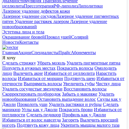
дна
Миостимуляция Транзион
Лечение
целлюлита
Прессотерапия
РФ-липолиз
Липолитики
Лазерное удаление дефектов кожи
Лазерное удаление сосудов
Лазерное удаление пигментных
пятен
Удаление растяжек лазером
Лазерное удаление
новообразований
Эстетика лица и тела
Окрашивание бровей
Прокол ушей
Солярий
Новости
Контакты
Главная
Акции
Специалисты
Прайс
Абонементы
Я хочу
Сделать стрижку
Убрать мозоль
Удалить пигментные пятна
Похудеть в нужных местах
Покрасить волосы
Омолодить
лицо
Вылечить акне
Избавиться от целлюлита
Нарастить
волосы
Избавиться от морщин
Подтянуть шею
Избавиться от
отечности
Выпрямить волосы
Увеличить губы
Чистку лица
Удалить сосудистые звездочки
Восстановить волосы
Скорректировать подбородок
Забыть о макияже
Удалить
новообразования
Остановить выпадение волос
Скулы как у
Джоли
Проколоть уши
Удалить растяжки и рубцы
Сделать
маникюр
Углы как у Джоли
Покрасить брови
Избавиться от
потливости
Сделать педикюр
Профиль как у Джоли
Избавиться от волос навсегда
Загореть
Вылечить вросший
ноготь
Подтянуть кожу лица
Укрепить мыщцы малого таза