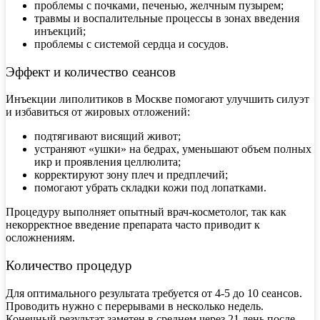
проблемы с почками, печенью, желчным пузырем;
травмы и воспалительные процессы в зонах введения
инъекций;
проблемы с системой сердца и сосудов.
Эффект и количество сеансов
Инъекции
липолитиков в Москве
помогают улучшить силуэт
и избавиться от жировых отложений:
подтягивают висящий живот;
устраняют «ушки» на бедрах, уменьшают объем полных
икр и проявления целлюлита;
корректируют зону плеч и предплечий;
помогают убрать складки кожи под лопатками.
Процедуру выполняет опытный врач-косметолог, так как
некорректное введение препарата часто приводит к
осложнениям.
Количество процедур
Для оптимального результата требуется от 4-5 до 10 сеансов.
Проводить нужно с перерывами в несколько недель.
Конечный результат заметен в среднем через 21 день после