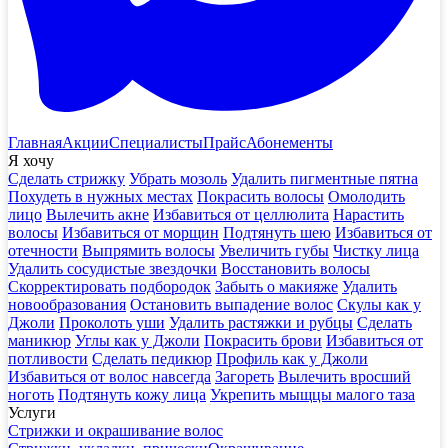
Главная
Акции
Специалисты
Прайс
Абонементы
Я хочу
Сделать стрижку
Убрать мозоль
Удалить пигментные пятна
Похудеть в нужных местах
Покрасить волосы
Омолодить
лицо
Вылечить акне
Избавиться от целлюлита
Нарастить
волосы
Избавиться от морщин
Подтянуть шею
Избавиться от
отечности
Выпрямить волосы
Увеличить губы
Чистку лица
Удалить сосудистые звездочки
Восстановить волосы
Скорректировать подбородок
Забыть о макияже
Удалить
новообразования
Остановить выпадение волос
Скулы как у
Джоли
Проколоть уши
Удалить растяжки и рубцы
Сделать
маникюр
Углы как у Джоли
Покрасить брови
Избавиться от
потливости
Сделать педикюр
Профиль как у Джоли
Избавиться от волос навсегда
Загореть
Вылечить вросший
ноготь
Подтянуть кожу лица
Укрепить мыщцы малого таза
Услуги
Стрижки и окрашивание волос