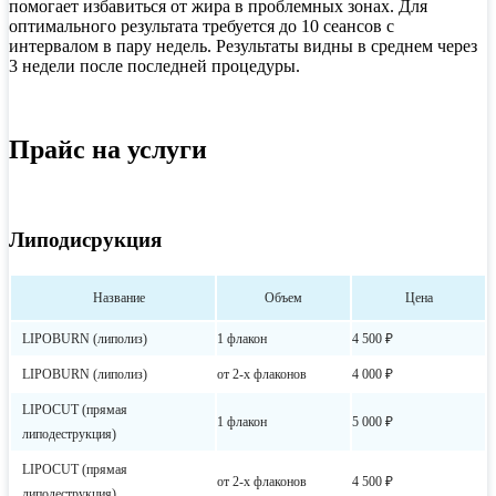
помогает избавиться от жира в проблемных зонах. Для
оптимального результата требуется до 10 сеансов с
интервалом в пару недель. Результаты видны в среднем через
3 недели после последней процедуры.
Прайс на услуги
Липодисрукция
Название
Объем
Цена
LIPOBURN (липoлиз)
1 флакон
4 500 ₽
LIPOBURN (липoлиз)
от 2-х флаконов
4 000 ₽
LIPOCUT (прямaя
1 флакон
5 000 ₽
липoдеcтрукция)
LIPOCUT (прямaя
от 2-х флаконов
4 500 ₽
липoдеcтрукция)