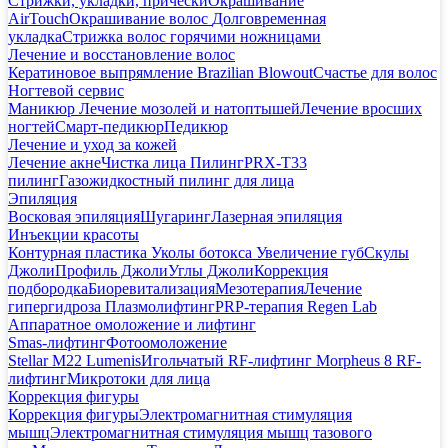
Стрижки, укладки, прически
Окрашивание
AirTouch
Окрашивание волос
Долговременная
укладка
Стрижка волос горячими ножницами
Лечение и восстановление волос
Кератиновое выпрямление Brazilian Blowout
Счастье для волос
Ногтевой сервис
Маникюр
Лечение мозолей и натоптышей
Лечение вросших
ногтей
Смарт-педикюр
Педикюр
Лечение и уход за кожей
Лечение акне
Чистка лица
Пилинг
PRX-T33
пилинг
Газожидкостный пилинг для лица
Эпиляция
Восковая эпиляция
Шугаринг
Лазерная эпиляция
Инъекции красоты
Контурная пластика
Уколы ботокса
Увеличение губ
Скулы
Джоли
Профиль Джоли
Углы Джоли
Коррекция
подбородка
Биоревитализация
Мезотерапия
Лечение
гипергидроза
Плазмолифтинг
PRP-терапия Regen Lab
Аппаратное омоложение и лифтинг
Smas-лифтинг
Фотоомоложение
Stellar M22 Lumenis
Игольчатый RF-лифтинг Morpheus 8
RF-
лифтинг
Микротоки для лица
Коррекция фигуры
Коррекция фигуры
Электромагнитная стимуляция
мышц
Электромагнитная стимуляция мышц тазового