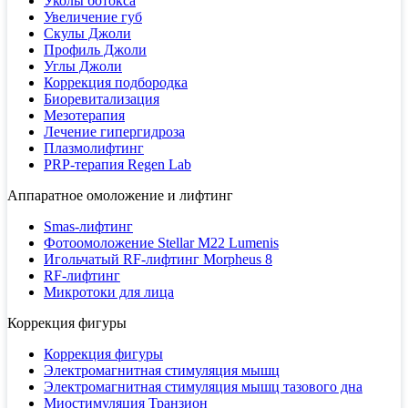
Уколы ботокса
Увеличение губ
Скулы Джоли
Профиль Джоли
Углы Джоли
Коррекция подбородка
Биоревитализация
Мезотерапия
Лечение гипергидроза
Плазмолифтинг
PRP-терапия Regen Lab
Аппаратное омоложение и лифтинг
Smas-лифтинг
Фотоомоложение Stellar M22 Lumenis
Игольчатый RF-лифтинг Morpheus 8
RF-лифтинг
Микротоки для лица
Коррекция фигуры
Коррекция фигуры
Электромагнитная стимуляция мышц
Электромагнитная стимуляция мышц тазового дна
Миостимуляция Транзион