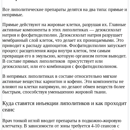
Все липолитические препараты делятся на два типа: прямые и
непрямые.
Прямые действуют на жировые клетки, разрушая их. Главные
активные компоненты в этих липолитиках — дезоксихолат
натрия и фосфатидилхолин. Дезоксихолат натрия разрушает
мембранный слой клеток, что делает их проницаемыми. Это
приводит к распаду адипоцитов. Фосфатидилхолин запускает
процесс расщепления жира внутри клеток, тем самым
превращая его в эмульсию, которую организм потом выводит.
В составе прямых липолитиков присутствует или
дезоксихолат, или его комбинация с фосфатидилхолином.
В непрямых липолитиках в составе относительно мягкие
активные вещества: карнитин и кофеин. Эти компоненты не
влияют на клетки напрямую, но делают обмен веществ более
быстрым, способствуя уменьшению жировой ткани.
Куда ставятся инъекции липолитиков и как проходит
сеанс
Врач тонкой иглой вводит препараты в подкожно-жировую
клетчатку. В зависимости от зоны требуется 4-10 сеансов с