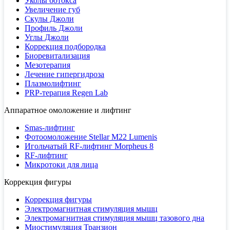
Уколы ботокса
Увеличение губ
Скулы Джоли
Профиль Джоли
Углы Джоли
Коррекция подбородка
Биоревитализация
Мезотерапия
Лечение гипергидроза
Плазмолифтинг
PRP-терапия Regen Lab
Аппаратное омоложение и лифтинг
Smas-лифтинг
Фотоомоложение Stellar M22 Lumenis
Игольчатый RF-лифтинг Morpheus 8
RF-лифтинг
Микротоки для лица
Коррекция фигуры
Коррекция фигуры
Электромагнитная стимуляция мышц
Электромагнитная стимуляция мышц тазового дна
Миостимуляция Транзион