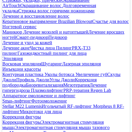
Стрижки, укладки, прически
Окрашивание
AirTouch
Окрашивание волос
Долговременная
укладка
Стрижка волос горячими ножницами
Лечение и восстановление волос
Кератиновое выпрямление Brazilian Blowout
Счастье для волос
Ногтевой сервис
Маникюр
Лечение мозолей и натоптышей
Лечение вросших
ногтей
Смарт-педикюр
Педикюр
Лечение и уход за кожей
Лечение акне
Чистка лица
Пилинг
PRX-T33
пилинг
Газожидкостный пилинг для лица
Эпиляция
Восковая эпиляция
Шугаринг
Лазерная эпиляция
Инъекции красоты
Контурная пластика
Уколы ботокса
Увеличение губ
Скулы
Джоли
Профиль Джоли
Углы Джоли
Коррекция
подбородка
Биоревитализация
Мезотерапия
Лечение
гипергидроза
Плазмолифтинг
PRP-терапия Regen Lab
Аппаратное омоложение и лифтинг
Smas-лифтинг
Фотоомоложение
Stellar M22 Lumenis
Игольчатый RF-лифтинг Morpheus 8
RF-
лифтинг
Микротоки для лица
Коррекция фигуры
Коррекция фигуры
Электромагнитная стимуляция
мышц
Электромагнитная стимуляция мышц тазового