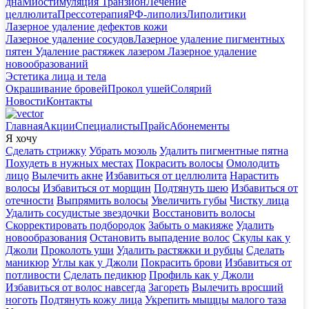
дна
Миостимуляция Транзион
Лечение
целлюлита
Прессотерапия
РФ-липолиз
Липолитики
Лазерное удаление дефектов кожи
Лазерное удаление сосудов
Лазерное удаление пигментных
пятен
Удаление растяжек лазером
Лазерное удаление
новообразований
Эстетика лица и тела
Окрашивание бровей
Прокол ушей
Солярий
Новости
Контакты
Главная
Акции
Специалисты
Прайс
Абонементы
Я хочу
Сделать стрижку
Убрать мозоль
Удалить пигментные пятна
Похудеть в нужных местах
Покрасить волосы
Омолодить
лицо
Вылечить акне
Избавиться от целлюлита
Нарастить
волосы
Избавиться от морщин
Подтянуть шею
Избавиться от
отечности
Выпрямить волосы
Увеличить губы
Чистку лица
Удалить сосудистые звездочки
Восстановить волосы
Скорректировать подбородок
Забыть о макияже
Удалить
новообразования
Остановить выпадение волос
Скулы как у
Джоли
Проколоть уши
Удалить растяжки и рубцы
Сделать
маникюр
Углы как у Джоли
Покрасить брови
Избавиться от
потливости
Сделать педикюр
Профиль как у Джоли
Избавиться от волос навсегда
Загореть
Вылечить вросший
ноготь
Подтянуть кожу лица
Укрепить мыщцы малого таза