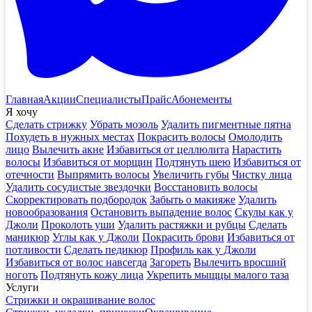
Главная
Акции
Специалисты
Прайс
Абонементы
Я хочу
Сделать стрижку
Убрать мозоль
Удалить пигментные пятна
Похудеть в нужных местах
Покрасить волосы
Омолодить
лицо
Вылечить акне
Избавиться от целлюлита
Нарастить
волосы
Избавиться от морщин
Подтянуть шею
Избавиться от
отечности
Выпрямить волосы
Увеличить губы
Чистку лица
Удалить сосудистые звездочки
Восстановить волосы
Скорректировать подбородок
Забыть о макияже
Удалить
новообразования
Остановить выпадение волос
Скулы как у
Джоли
Проколоть уши
Удалить растяжки и рубцы
Сделать
маникюр
Углы как у Джоли
Покрасить брови
Избавиться от
потливости
Сделать педикюр
Профиль как у Джоли
Избавиться от волос навсегда
Загореть
Вылечить вросший
ноготь
Подтянуть кожу лица
Укрепить мыщцы малого таза
Услуги
Стрижки и окрашивание волос