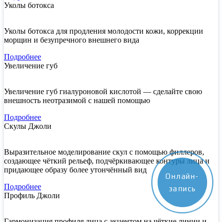
Уколы ботокса
Уколы ботокса для продления молодости кожи, коррекции
морщин и безупречного внешнего вида
Подробнее
Увеличение губ
Увеличение губ гиалуроновой кислотой — сделайте свою
внешность неотразимой с нашей помощью
Подробнее
Скулы Джоли
Выразительное моделирование скул с помощью филлеров,
создающее чёткий рельеф, подчёркивающее контуры лица и
придающее образу более утончённый вид
Онлайн-
Подробнее
запись
Профиль Джоли
Гармонизация профиля лица с акцентом на чёткие линии и