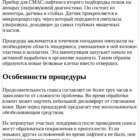
Прибор для СМАС-лифтинга второго подбородка похож на
аппарат ультразвуковой диагностики. Он состоит из
монитора, датчика и стойки. Датчик прикрепляется к
микропроцессору, через который передаются импульсы
ультразвука, доходящие до самых глубоких мышечных
пластов.
Процедура заключается в точечном попадании импульсов на
необходимую область эпидермиса, уменьшении в ней волокон
эластина и коллагена. Эта манипуляция запускает начало их
активной выработки в организме пациента. Таким образом
образуются новые белковые клетки вместо отмерших.
Особенности процедуры
Продолжительность сеанса составляет не более трех часов в
зависимости от сложности проблемы. Во время обработки
клиент может ощутить небольшой дискомфорт от стягивания
кожи. Врач перед процедурой предлагает ему воспользоваться
обезболивающим средством.
На затронутых участках эпидермиса после проведения сеанса
могут образоваться покраснения и припухлости. Если
никаких других осложнений во время лифтинга не было, они
исчезают в течение одного часа.