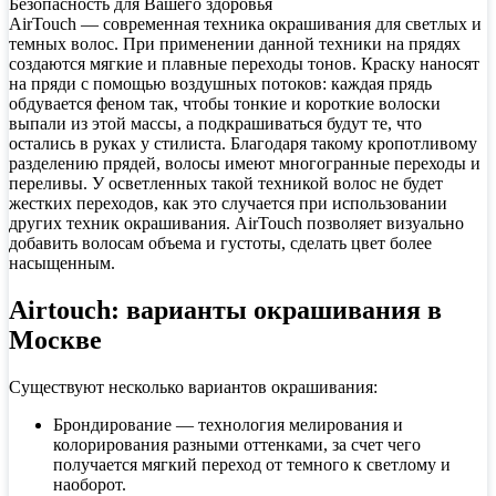
Безопасность для Вашего здоровья
AirTouch — современная техника окрашивания для светлых и
темных волос. При применении данной техники на прядях
создаются мягкие и плавные переходы тонов. Краску наносят
на пряди с помощью воздушных потоков: каждая прядь
обдувается феном так, чтобы тонкие и короткие волоски
выпали из этой массы, а подкрашиваться будут те, что
остались в руках у стилиста. Благодаря такому кропотливому
разделению прядей, волосы имеют многогранные переходы и
переливы. У осветленных такой техникой волос не будет
жестких переходов, как это случается при использовании
других техник окрашивания. AirTouch позволяет визуально
добавить волосам объема и густоты, сделать цвет более
насыщенным.
Airtouch: варианты окрашивания в
Москве
Существуют несколько вариантов окрашивания:
Брондирование — технология мелирования и
колорирования разными оттенками, за счет чего
получается мягкий переход от темного к светлому и
наоборот.