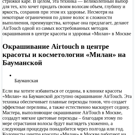
стрижки каре. В целом, эта техника — великолепный выбор
для тех, кто хочет придать своим волосам объем, глубину и
яркость, сохранив при этом их здоровье. Несмотря на
некоторые ограничения по длине волос и сложности
выполнения, преимущества, которые она предлагает, делают
AirTouch одной из самых востребованных методик
окрашивания в
центре красоты и здоровья «Милан»
в Москве
Окрашивание Airtouch в центре
красоты и косметологии «Милан» на
Бауманской
Бауманская
Если вы хотите избавиться от седины, в клинике красоты
«Милан» на Бауманской доступно окрашивание AirTouch. Эта
техника обеспечивает плавные переходы тонов, что создает
эффектные переливы, а также естественно маскирует седину.
Мастера, выполняющие окрашивание AirTouch в Москве,
создадут мягкие цветовые переходы – благодаря этому по
мере отрастания волосы будут выглядеть ухоженно, а
следующая процедура понадобится через полгода или год.
Колористы центра красоты «Милан» в Москве работают на