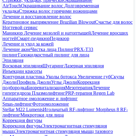
Стрижки, укладки, прически
Окрашивание
AirTouch
Окрашивание волос
Долговременная
укладка
Стрижка волос горячими ножницами
Лечение и восстановление волос
Кератиновое выпрямление Brazilian Blowout
Счастье для волос
Ногтевой сервис
Маникюр
Лечение мозолей и натоптышей
Лечение вросших
ногтей
Смарт-педикюр
Педикюр
Лечение и уход за кожей
Лечение акне
Чистка лица
Пилинг
PRX-T33
пилинг
Газожидкостный пилинг для лица
Эпиляция
Восковая эпиляция
Шугаринг
Лазерная эпиляция
Инъекции красоты
Контурная пластика
Уколы ботокса
Увеличение губ
Скулы
Джоли
Профиль Джоли
Углы Джоли
Коррекция
подбородка
Биоревитализация
Мезотерапия
Лечение
гипергидроза
Плазмолифтинг
PRP-терапия Regen Lab
Аппаратное омоложение и лифтинг
Smas-лифтинг
Фотоомоложение
Stellar M22 Lumenis
Игольчатый RF-лифтинг Morpheus 8
RF-
лифтинг
Микротоки для лица
Коррекция фигуры
Коррекция фигуры
Электромагнитная стимуляция
мышц
Электромагнитная стимуляция мышц тазового