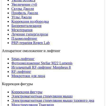
Уколы ботокса
Увеличение губ
Скулы Джоли
Профиль Джоли
Углы Джоли
Коррекция подбородка
Биоревитализация
Мезотерапия
Лечение гипергидроза
Плазмолифтинг
PRP-терапия Regen Lab
Аппаратное омоложение и лифтинг
Smas-лифтинг
Фотоомоложение Stellar M22 Lumenis
Игольчатый RF-лифтинг Morpheus 8
RF-лифтинг
Микротоки для лица
Коррекция фигуры
Коррекция фигуры
Электромагнитная стимуляция мышц
Электромагнитная стимуляция мышц тазового дна
Миостимуляция Транзион