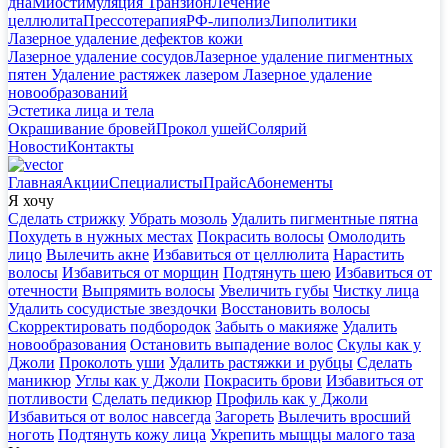
дна
Миостимуляция Транзион
Лечение
целлюлита
Прессотерапия
РФ-липолиз
Липолитики
Лазерное удаление дефектов кожи
Лазерное удаление сосудов
Лазерное удаление пигментных
пятен
Удаление растяжек лазером
Лазерное удаление
новообразований
Эстетика лица и тела
Окрашивание бровей
Прокол ушей
Солярий
Новости
Контакты
Главная
Акции
Специалисты
Прайс
Абонементы
Я хочу
Сделать стрижку
Убрать мозоль
Удалить пигментные пятна
Похудеть в нужных местах
Покрасить волосы
Омолодить
лицо
Вылечить акне
Избавиться от целлюлита
Нарастить
волосы
Избавиться от морщин
Подтянуть шею
Избавиться от
отечности
Выпрямить волосы
Увеличить губы
Чистку лица
Удалить сосудистые звездочки
Восстановить волосы
Скорректировать подбородок
Забыть о макияже
Удалить
новообразования
Остановить выпадение волос
Скулы как у
Джоли
Проколоть уши
Удалить растяжки и рубцы
Сделать
маникюр
Углы как у Джоли
Покрасить брови
Избавиться от
потливости
Сделать педикюр
Профиль как у Джоли
Избавиться от волос навсегда
Загореть
Вылечить вросший
ноготь
Подтянуть кожу лица
Укрепить мыщцы малого таза