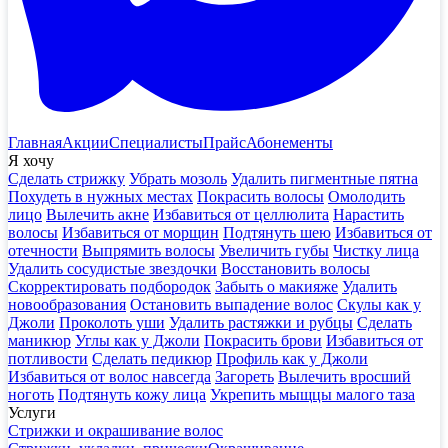
Главная
Акции
Специалисты
Прайс
Абонементы
Я хочу
Сделать стрижку
Убрать мозоль
Удалить пигментные пятна
Похудеть в нужных местах
Покрасить волосы
Омолодить
лицо
Вылечить акне
Избавиться от целлюлита
Нарастить
волосы
Избавиться от морщин
Подтянуть шею
Избавиться от
отечности
Выпрямить волосы
Увеличить губы
Чистку лица
Удалить сосудистые звездочки
Восстановить волосы
Скорректировать подбородок
Забыть о макияже
Удалить
новообразования
Остановить выпадение волос
Скулы как у
Джоли
Проколоть уши
Удалить растяжки и рубцы
Сделать
маникюр
Углы как у Джоли
Покрасить брови
Избавиться от
потливости
Сделать педикюр
Профиль как у Джоли
Избавиться от волос навсегда
Загореть
Вылечить вросший
ноготь
Подтянуть кожу лица
Укрепить мыщцы малого таза
Услуги
Стрижки и окрашивание волос