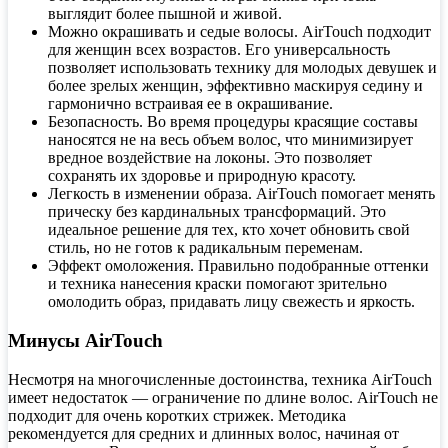
выглядит более пышной и живой.
Можно окрашивать и седые волосы. AirTouch подходит
для женщин всех возрастов. Его универсальность
позволяет использовать технику для молодых девушек и
более зрелых женщин, эффективно маскируя седину и
гармонично встраивая ее в окрашивание.
Безопасность. Во время процедуры красящие составы
наносятся не на весь объем волос, что минимизирует
вредное воздействие на локоны. Это позволяет
сохранять их здоровье и природную красоту.
Легкость в изменении образа. AirTouch помогает менять
прическу без кардинальных трансформаций. Это
идеальное решение для тех, кто хочет обновить свой
стиль, но не готов к радикальным переменам.
Эффект омоложения. Правильно подобранные оттенки
и техника нанесения краски помогают зрительно
омолодить образ, придавать лицу свежесть и яркость.
Минусы AirTouch
Несмотря на многочисленные достоинства, техника AirTouch
имеет недостаток — ограничение по длине волос. AirTouch не
подходит для очень коротких стрижек. Методика
рекомендуется для средних и длинных волос, начиная от