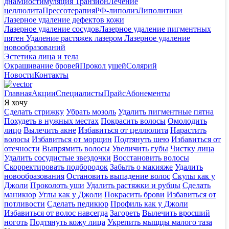
дна
Миостимуляция Транзион
Лечение
целлюлита
Прессотерапия
РФ-липолиз
Липолитики
Лазерное удаление дефектов кожи
Лазерное удаление сосудов
Лазерное удаление пигментных
пятен
Удаление растяжек лазером
Лазерное удаление
новообразований
Эстетика лица и тела
Окрашивание бровей
Прокол ушей
Солярий
Новости
Контакты
Главная
Акции
Специалисты
Прайс
Абонементы
Я хочу
Сделать стрижку
Убрать мозоль
Удалить пигментные пятна
Похудеть в нужных местах
Покрасить волосы
Омолодить
лицо
Вылечить акне
Избавиться от целлюлита
Нарастить
волосы
Избавиться от морщин
Подтянуть шею
Избавиться от
отечности
Выпрямить волосы
Увеличить губы
Чистку лица
Удалить сосудистые звездочки
Восстановить волосы
Скорректировать подбородок
Забыть о макияже
Удалить
новообразования
Остановить выпадение волос
Скулы как у
Джоли
Проколоть уши
Удалить растяжки и рубцы
Сделать
маникюр
Углы как у Джоли
Покрасить брови
Избавиться от
потливости
Сделать педикюр
Профиль как у Джоли
Избавиться от волос навсегда
Загореть
Вылечить вросший
ноготь
Подтянуть кожу лица
Укрепить мыщцы малого таза