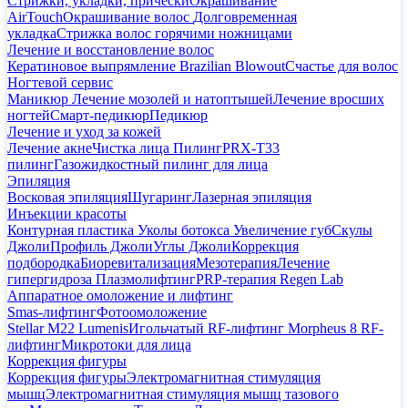
Стрижки, укладки, прически
Окрашивание
AirTouch
Окрашивание волос
Долговременная
укладка
Стрижка волос горячими ножницами
Лечение и восстановление волос
Кератиновое выпрямление Brazilian Blowout
Счастье для волос
Ногтевой сервис
Маникюр
Лечение мозолей и натоптышей
Лечение вросших
ногтей
Смарт-педикюр
Педикюр
Лечение и уход за кожей
Лечение акне
Чистка лица
Пилинг
PRX-T33
пилинг
Газожидкостный пилинг для лица
Эпиляция
Восковая эпиляция
Шугаринг
Лазерная эпиляция
Инъекции красоты
Контурная пластика
Уколы ботокса
Увеличение губ
Скулы
Джоли
Профиль Джоли
Углы Джоли
Коррекция
подбородка
Биоревитализация
Мезотерапия
Лечение
гипергидроза
Плазмолифтинг
PRP-терапия Regen Lab
Аппаратное омоложение и лифтинг
Smas-лифтинг
Фотоомоложение
Stellar M22 Lumenis
Игольчатый RF-лифтинг Morpheus 8
RF-
лифтинг
Микротоки для лица
Коррекция фигуры
Коррекция фигуры
Электромагнитная стимуляция
мышц
Электромагнитная стимуляция мышц тазового