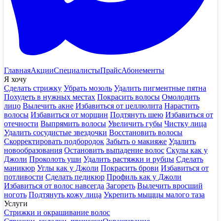
Главная
Акции
Специалисты
Прайс
Абонементы
Я хочу
Сделать стрижку
Убрать мозоль
Удалить пигментные пятна
Похудеть в нужных местах
Покрасить волосы
Омолодить
лицо
Вылечить акне
Избавиться от целлюлита
Нарастить
волосы
Избавиться от морщин
Подтянуть шею
Избавиться от
отечности
Выпрямить волосы
Увеличить губы
Чистку лица
Удалить сосудистые звездочки
Восстановить волосы
Скорректировать подбородок
Забыть о макияже
Удалить
новообразования
Остановить выпадение волос
Скулы как у
Джоли
Проколоть уши
Удалить растяжки и рубцы
Сделать
маникюр
Углы как у Джоли
Покрасить брови
Избавиться от
потливости
Сделать педикюр
Профиль как у Джоли
Избавиться от волос навсегда
Загореть
Вылечить вросший
ноготь
Подтянуть кожу лица
Укрепить мыщцы малого таза
Услуги
Стрижки и окрашивание волос