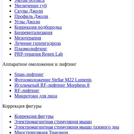
Уколы ботокса
Увеличение губ
Скулы Джоли
Профиль Джоли
Углы Джоли
Коррекция подбородка
Биоревитализация
Мезотерапия
Лечение гипергидроза
Плазмолифтинг
PRP-терапия Regen Lab
Аппаратное омоложение и лифтинг
Smas-лифтинг
Фотоомоложение Stellar M22 Lumenis
Игольчатый RF-лифтинг Morpheus 8
RF-лифтинг
Микротоки для лица
Коррекция фигуры
Коррекция фигуры
Электромагнитная стимуляция мышц
Электромагнитная стимуляция мышц тазового дна
Миостимуляция Транзион