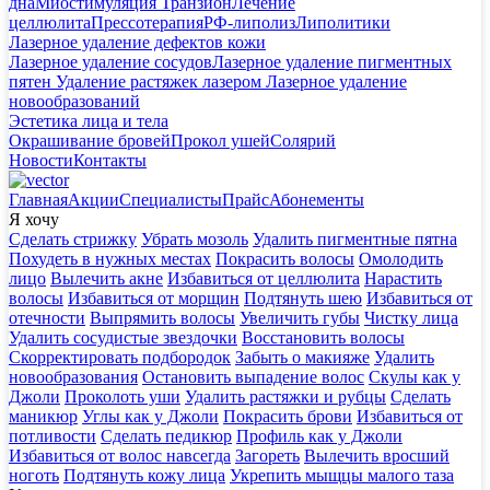
дна
Миостимуляция Транзион
Лечение
целлюлита
Прессотерапия
РФ-липолиз
Липолитики
Лазерное удаление дефектов кожи
Лазерное удаление сосудов
Лазерное удаление пигментных
пятен
Удаление растяжек лазером
Лазерное удаление
новообразований
Эстетика лица и тела
Окрашивание бровей
Прокол ушей
Солярий
Новости
Контакты
Главная
Акции
Специалисты
Прайс
Абонементы
Я хочу
Сделать стрижку
Убрать мозоль
Удалить пигментные пятна
Похудеть в нужных местах
Покрасить волосы
Омолодить
лицо
Вылечить акне
Избавиться от целлюлита
Нарастить
волосы
Избавиться от морщин
Подтянуть шею
Избавиться от
отечности
Выпрямить волосы
Увеличить губы
Чистку лица
Удалить сосудистые звездочки
Восстановить волосы
Скорректировать подбородок
Забыть о макияже
Удалить
новообразования
Остановить выпадение волос
Скулы как у
Джоли
Проколоть уши
Удалить растяжки и рубцы
Сделать
маникюр
Углы как у Джоли
Покрасить брови
Избавиться от
потливости
Сделать педикюр
Профиль как у Джоли
Избавиться от волос навсегда
Загореть
Вылечить вросший
ноготь
Подтянуть кожу лица
Укрепить мыщцы малого таза