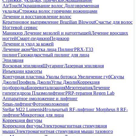
Стрижки, укладки, прически
Окрашивание
AirTouch
Окрашивание волос
Долговременная
укладка
Стрижка волос горячими ножницами
Лечение и восстановление волос
Кератиновое выпрямление Brazilian Blowout
Счастье для волос
Ногтевой сервис
Маникюр
Лечение мозолей и натоптышей
Лечение вросших
ногтей
Смарт-педикюр
Педикюр
Лечение и уход за кожей
Лечение акне
Чистка лица
Пилинг
PRX-T33
пилинг
Газожидкостный пилинг для лица
Эпиляция
Восковая эпиляция
Шугаринг
Лазерная эпиляция
Инъекции красоты
Контурная пластика
Уколы ботокса
Увеличение губ
Скулы
Джоли
Профиль Джоли
Углы Джоли
Коррекция
подбородка
Биоревитализация
Мезотерапия
Лечение
гипергидроза
Плазмолифтинг
PRP-терапия Regen Lab
Аппаратное омоложение и лифтинг
Smas-лифтинг
Фотоомоложение
Stellar M22 Lumenis
Игольчатый RF-лифтинг Morpheus 8
RF-
лифтинг
Микротоки для лица
Коррекция фигуры
Коррекция фигуры
Электромагнитная стимуляция
мышц
Электромагнитная стимуляция мышц тазового