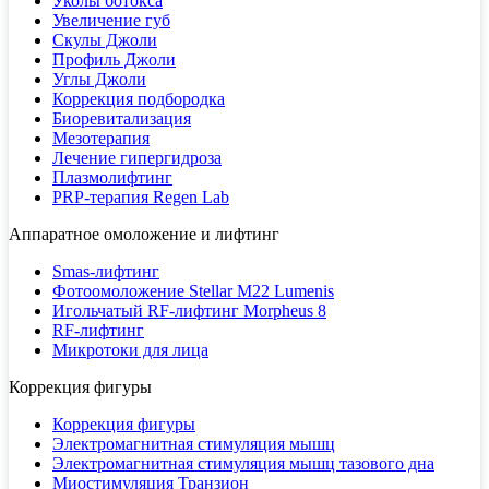
Уколы ботокса
Увеличение губ
Скулы Джоли
Профиль Джоли
Углы Джоли
Коррекция подбородка
Биоревитализация
Мезотерапия
Лечение гипергидроза
Плазмолифтинг
PRP-терапия Regen Lab
Аппаратное омоложение и лифтинг
Smas-лифтинг
Фотоомоложение Stellar M22 Lumenis
Игольчатый RF-лифтинг Morpheus 8
RF-лифтинг
Микротоки для лица
Коррекция фигуры
Коррекция фигуры
Электромагнитная стимуляция мышц
Электромагнитная стимуляция мышц тазового дна
Миостимуляция Транзион