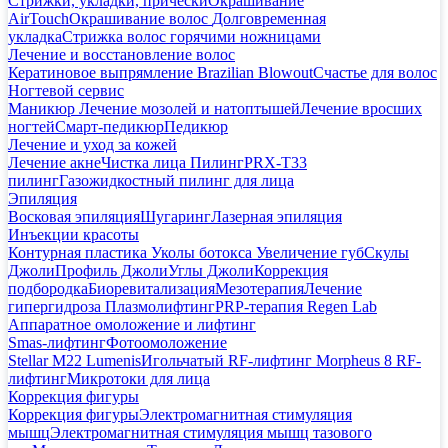
Стрижки, укладки, прически
Окрашивание
AirTouch
Окрашивание волос
Долговременная
укладка
Стрижка волос горячими ножницами
Лечение и восстановление волос
Кератиновое выпрямление Brazilian Blowout
Счастье для волос
Ногтевой сервис
Маникюр
Лечение мозолей и натоптышей
Лечение вросших
ногтей
Смарт-педикюр
Педикюр
Лечение и уход за кожей
Лечение акне
Чистка лица
Пилинг
PRX-T33
пилинг
Газожидкостный пилинг для лица
Эпиляция
Восковая эпиляция
Шугаринг
Лазерная эпиляция
Инъекции красоты
Контурная пластика
Уколы ботокса
Увеличение губ
Скулы
Джоли
Профиль Джоли
Углы Джоли
Коррекция
подбородка
Биоревитализация
Мезотерапия
Лечение
гипергидроза
Плазмолифтинг
PRP-терапия Regen Lab
Аппаратное омоложение и лифтинг
Smas-лифтинг
Фотоомоложение
Stellar M22 Lumenis
Игольчатый RF-лифтинг Morpheus 8
RF-
лифтинг
Микротоки для лица
Коррекция фигуры
Коррекция фигуры
Электромагнитная стимуляция
мышц
Электромагнитная стимуляция мышц тазового