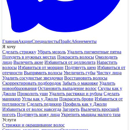
Главная
Акции
Специалисты
Прайс
Абонементы
Я хочу
Сделать стрижку
Убрать мозоль
Удалить пигментные пятна
Похудеть в нужных местах
Покрасить волосы
Омолодить
лицо
Вылечить акне
Избавиться от целлюлита
Нарастить
волосы
Избавиться от морщин
Подтянуть шею
Избавиться от
отечности
Выпрямить волосы
Увеличить губы
Чистку лица
Удалить сосудистые звездочки
Восстановить волосы
Скорректировать подбородок
Забыть о макияже
Удалить
новообразования
Остановить выпадение волос
Скулы как у
Джоли
Проколоть уши
Удалить растяжки и рубцы
Сделать
маникюр
Углы как у Джоли
Покрасить брови
Избавиться от
потливости
Сделать педикюр
Профиль как у Джоли
Избавиться от волос навсегда
Загореть
Вылечить вросший
ноготь
Подтянуть кожу лица
Укрепить мыщцы малого таза
Услуги
Стрижки и окрашивание волос