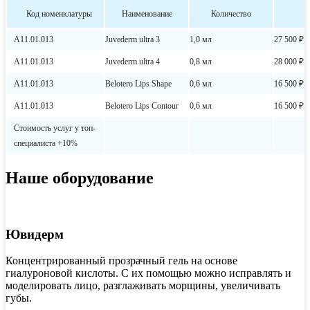
Код номенклатуры
Наименование
Количество
А11.01.013
Juvederm ultra 3
1,0 мл
27 500 ₽
А11.01.013
Juvederm ultra 4
0,8 мл
28 000 ₽
А11.01.013
Belotero Lips Shape
0,6 мл
16 500 ₽
А11.01.013
Belotero Lips Contour
0,6 мл
16 500 ₽
Стоимость услуг у топ-
специалиста +10%
Наше оборудование
Ювидерм
Концентрированный прозрачный гель на основе
гиалуроновой кислоты. С их помощью можно исправлять и
моделировать лицо, разглаживать морщины, увеличивать
губы.