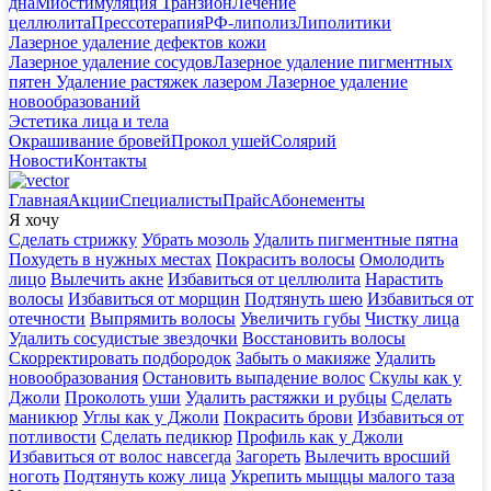
дна
Миостимуляция Транзион
Лечение
целлюлита
Прессотерапия
РФ-липолиз
Липолитики
Лазерное удаление дефектов кожи
Лазерное удаление сосудов
Лазерное удаление пигментных
пятен
Удаление растяжек лазером
Лазерное удаление
новообразований
Эстетика лица и тела
Окрашивание бровей
Прокол ушей
Солярий
Новости
Контакты
Главная
Акции
Специалисты
Прайс
Абонементы
Я хочу
Сделать стрижку
Убрать мозоль
Удалить пигментные пятна
Похудеть в нужных местах
Покрасить волосы
Омолодить
лицо
Вылечить акне
Избавиться от целлюлита
Нарастить
волосы
Избавиться от морщин
Подтянуть шею
Избавиться от
отечности
Выпрямить волосы
Увеличить губы
Чистку лица
Удалить сосудистые звездочки
Восстановить волосы
Скорректировать подбородок
Забыть о макияже
Удалить
новообразования
Остановить выпадение волос
Скулы как у
Джоли
Проколоть уши
Удалить растяжки и рубцы
Сделать
маникюр
Углы как у Джоли
Покрасить брови
Избавиться от
потливости
Сделать педикюр
Профиль как у Джоли
Избавиться от волос навсегда
Загореть
Вылечить вросший
ноготь
Подтянуть кожу лица
Укрепить мыщцы малого таза