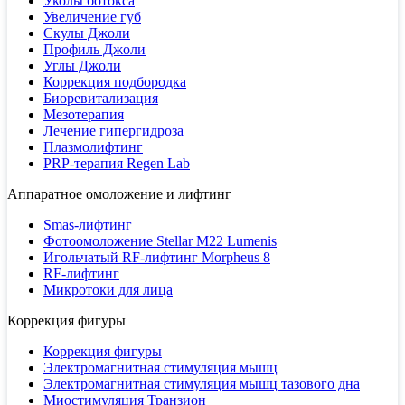
Уколы ботокса
Увеличение губ
Скулы Джоли
Профиль Джоли
Углы Джоли
Коррекция подбородка
Биоревитализация
Мезотерапия
Лечение гипергидроза
Плазмолифтинг
PRP-терапия Regen Lab
Аппаратное омоложение и лифтинг
Smas-лифтинг
Фотоомоложение Stellar M22 Lumenis
Игольчатый RF-лифтинг Morpheus 8
RF-лифтинг
Микротоки для лица
Коррекция фигуры
Коррекция фигуры
Электромагнитная стимуляция мышц
Электромагнитная стимуляция мышц тазового дна
Миостимуляция Транзион