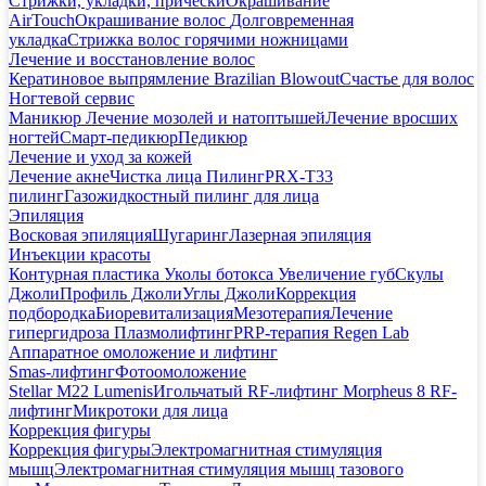
Стрижки, укладки, прически
Окрашивание
AirTouch
Окрашивание волос
Долговременная
укладка
Стрижка волос горячими ножницами
Лечение и восстановление волос
Кератиновое выпрямление Brazilian Blowout
Счастье для волос
Ногтевой сервис
Маникюр
Лечение мозолей и натоптышей
Лечение вросших
ногтей
Смарт-педикюр
Педикюр
Лечение и уход за кожей
Лечение акне
Чистка лица
Пилинг
PRX-T33
пилинг
Газожидкостный пилинг для лица
Эпиляция
Восковая эпиляция
Шугаринг
Лазерная эпиляция
Инъекции красоты
Контурная пластика
Уколы ботокса
Увеличение губ
Скулы
Джоли
Профиль Джоли
Углы Джоли
Коррекция
подбородка
Биоревитализация
Мезотерапия
Лечение
гипергидроза
Плазмолифтинг
PRP-терапия Regen Lab
Аппаратное омоложение и лифтинг
Smas-лифтинг
Фотоомоложение
Stellar M22 Lumenis
Игольчатый RF-лифтинг Morpheus 8
RF-
лифтинг
Микротоки для лица
Коррекция фигуры
Коррекция фигуры
Электромагнитная стимуляция
мышц
Электромагнитная стимуляция мышц тазового