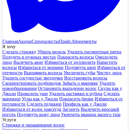
Главная
Акции
Специалисты
Прайс
Абонементы
Я хочу
Сделать стрижку
Убрать мозоль
Удалить пигментные пятна
Похудеть в нужных местах
Покрасить волосы
Омолодить
лицо
Вылечить акне
Избавиться от целлюлита
Нарастить
волосы
Избавиться от морщин
Подтянуть шею
Избавиться от
отечности
Выпрямить волосы
Увеличить губы
Чистку лица
Удалить сосудистые звездочки
Восстановить волосы
Скорректировать подбородок
Забыть о макияже
Удалить
новообразования
Остановить выпадение волос
Скулы как у
Джоли
Проколоть уши
Удалить растяжки и рубцы
Сделать
маникюр
Углы как у Джоли
Покрасить брови
Избавиться от
потливости
Сделать педикюр
Профиль как у Джоли
Избавиться от волос навсегда
Загореть
Вылечить вросший
ноготь
Подтянуть кожу лица
Укрепить мыщцы малого таза
Услуги
Стрижки и окрашивание волос