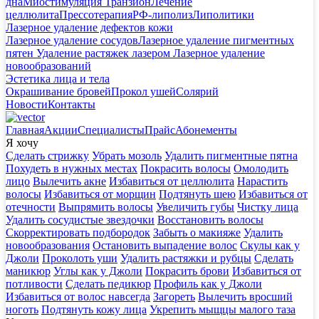
дна
Миостимуляция Транзион
Лечение
целлюлита
Прессотерапия
РФ-липолиз
Липолитики
Лазерное удаление дефектов кожи
Лазерное удаление сосудов
Лазерное удаление пигментных
пятен
Удаление растяжек лазером
Лазерное удаление
новообразований
Эстетика лица и тела
Окрашивание бровей
Прокол ушей
Солярий
Новости
Контакты
Главная
Акции
Специалисты
Прайс
Абонементы
Я хочу
Сделать стрижку
Убрать мозоль
Удалить пигментные пятна
Похудеть в нужных местах
Покрасить волосы
Омолодить
лицо
Вылечить акне
Избавиться от целлюлита
Нарастить
волосы
Избавиться от морщин
Подтянуть шею
Избавиться от
отечности
Выпрямить волосы
Увеличить губы
Чистку лица
Удалить сосудистые звездочки
Восстановить волосы
Скорректировать подбородок
Забыть о макияже
Удалить
новообразования
Остановить выпадение волос
Скулы как у
Джоли
Проколоть уши
Удалить растяжки и рубцы
Сделать
маникюр
Углы как у Джоли
Покрасить брови
Избавиться от
потливости
Сделать педикюр
Профиль как у Джоли
Избавиться от волос навсегда
Загореть
Вылечить вросший
ноготь
Подтянуть кожу лица
Укрепить мыщцы малого таза