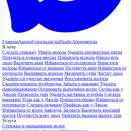
Главная
Акции
Специалисты
Прайс
Абонементы
Я хочу
Сделать стрижку
Убрать мозоль
Удалить пигментные пятна
Похудеть в нужных местах
Покрасить волосы
Омолодить
лицо
Вылечить акне
Избавиться от целлюлита
Нарастить
волосы
Избавиться от морщин
Подтянуть шею
Избавиться от
отечности
Выпрямить волосы
Увеличить губы
Чистку лица
Удалить сосудистые звездочки
Восстановить волосы
Скорректировать подбородок
Забыть о макияже
Удалить
новообразования
Остановить выпадение волос
Скулы как у
Джоли
Проколоть уши
Удалить растяжки и рубцы
Сделать
маникюр
Углы как у Джоли
Покрасить брови
Избавиться от
потливости
Сделать педикюр
Профиль как у Джоли
Избавиться от волос навсегда
Загореть
Вылечить вросший
ноготь
Подтянуть кожу лица
Укрепить мыщцы малого таза
Услуги
Стрижки и окрашивание волос