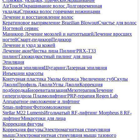
Стрижки, укладки, прически
Окрашивание
AirTouch
Окрашивание волос
Долговременная
укладка
Стрижка волос горячими ножницами
Лечение и восстановление волос
Кератиновое выпрямление Brazilian Blowout
Счастье для волос
Ногтевой сервис
Маникюр
Лечение мозолей и натоптышей
Лечение вросших
ногтей
Смарт-педикюр
Педикюр
Лечение и уход за кожей
Лечение акне
Чистка лица
Пилинг
PRX-T33
пилинг
Газожидкостный пилинг для лица
Эпиляция
Восковая эпиляция
Шугаринг
Лазерная эпиляция
Инъекции красоты
Контурная пластика
Уколы ботокса
Увеличение губ
Скулы
Джоли
Профиль Джоли
Углы Джоли
Коррекция
подбородка
Биоревитализация
Мезотерапия
Лечение
гипергидроза
Плазмолифтинг
PRP-терапия Regen Lab
Аппаратное омоложение и лифтинг
Smas-лифтинг
Фотоомоложение
Stellar M22 Lumenis
Игольчатый RF-лифтинг Morpheus 8
RF-
лифтинг
Микротоки для лица
Коррекция фигуры
Коррекция фигуры
Электромагнитная стимуляция
мышц
Электромагнитная стимуляция мышц тазового