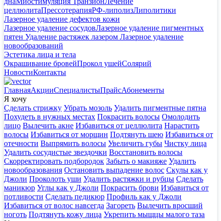
дна
Миостимуляция Транзион
Лечение
целлюлита
Прессотерапия
РФ-липолиз
Липолитики
Лазерное удаление дефектов кожи
Лазерное удаление сосудов
Лазерное удаление пигментных
пятен
Удаление растяжек лазером
Лазерное удаление
новообразований
Эстетика лица и тела
Окрашивание бровей
Прокол ушей
Солярий
Новости
Контакты
Главная
Акции
Специалисты
Прайс
Абонементы
Я хочу
Сделать стрижку
Убрать мозоль
Удалить пигментные пятна
Похудеть в нужных местах
Покрасить волосы
Омолодить
лицо
Вылечить акне
Избавиться от целлюлита
Нарастить
волосы
Избавиться от морщин
Подтянуть шею
Избавиться от
отечности
Выпрямить волосы
Увеличить губы
Чистку лица
Удалить сосудистые звездочки
Восстановить волосы
Скорректировать подбородок
Забыть о макияже
Удалить
новообразования
Остановить выпадение волос
Скулы как у
Джоли
Проколоть уши
Удалить растяжки и рубцы
Сделать
маникюр
Углы как у Джоли
Покрасить брови
Избавиться от
потливости
Сделать педикюр
Профиль как у Джоли
Избавиться от волос навсегда
Загореть
Вылечить вросший
ноготь
Подтянуть кожу лица
Укрепить мыщцы малого таза