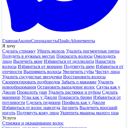
Главная
Акции
Специалисты
Прайс
Абонементы
Я хочу
Сделать стрижку
Убрать мозоль
Удалить пигментные пятна
Похудеть в нужных местах
Покрасить волосы
Омолодить
лицо
Вылечить акне
Избавиться от целлюлита
Нарастить
волосы
Избавиться от морщин
Подтянуть шею
Избавиться от
отечности
Выпрямить волосы
Увеличить губы
Чистку лица
Удалить сосудистые звездочки
Восстановить волосы
Скорректировать подбородок
Забыть о макияже
Удалить
новообразования
Остановить выпадение волос
Скулы как у
Джоли
Проколоть уши
Удалить растяжки и рубцы
Сделать
маникюр
Углы как у Джоли
Покрасить брови
Избавиться от
потливости
Сделать педикюр
Профиль как у Джоли
Избавиться от волос навсегда
Загореть
Вылечить вросший
ноготь
Подтянуть кожу лица
Укрепить мыщцы малого таза
Услуги
Стрижки и окрашивание волос