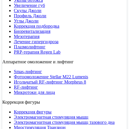
Уколы ботокса
Увеличение губ
Скулы Джоли
Профиль Джоли
Углы Джоли
Коррекция подбородка
Биоревитализация
Мезотерапия
Лечение гипергидроза
Плазмолифтинг
PRP-терапия Regen Lab
Аппаратное омоложение и лифтинг
Smas-лифтинг
Фотоомоложение Stellar M22 Lumenis
Игольчатый RF-лифтинг Morpheus 8
RF-лифтинг
Микротоки для лица
Коррекция фигуры
Коррекция фигуры
Электромагнитная стимуляция мышц
Электромагнитная стимуляция мышц тазового дна
Миостимуляция Транзион