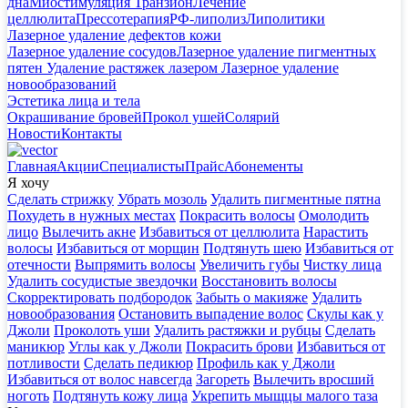
дна
Миостимуляция Транзион
Лечение
целлюлита
Прессотерапия
РФ-липолиз
Липолитики
Лазерное удаление дефектов кожи
Лазерное удаление сосудов
Лазерное удаление пигментных
пятен
Удаление растяжек лазером
Лазерное удаление
новообразований
Эстетика лица и тела
Окрашивание бровей
Прокол ушей
Солярий
Новости
Контакты
Главная
Акции
Специалисты
Прайс
Абонементы
Я хочу
Сделать стрижку
Убрать мозоль
Удалить пигментные пятна
Похудеть в нужных местах
Покрасить волосы
Омолодить
лицо
Вылечить акне
Избавиться от целлюлита
Нарастить
волосы
Избавиться от морщин
Подтянуть шею
Избавиться от
отечности
Выпрямить волосы
Увеличить губы
Чистку лица
Удалить сосудистые звездочки
Восстановить волосы
Скорректировать подбородок
Забыть о макияже
Удалить
новообразования
Остановить выпадение волос
Скулы как у
Джоли
Проколоть уши
Удалить растяжки и рубцы
Сделать
маникюр
Углы как у Джоли
Покрасить брови
Избавиться от
потливости
Сделать педикюр
Профиль как у Джоли
Избавиться от волос навсегда
Загореть
Вылечить вросший
ноготь
Подтянуть кожу лица
Укрепить мыщцы малого таза