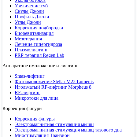
Уколы ботокса
Увеличение губ
Скулы Джоли
Профиль Джоли
Углы Джоли
Коррекция подбородка
Биоревитализация
Мезотерапия
Лечение гипергидроза
Плазмолифтинг
PRP-терапия Regen Lab
Аппаратное омоложение и лифтинг
Smas-лифтинг
Фотоомоложение Stellar M22 Lumenis
Игольчатый RF-лифтинг Morpheus 8
RF-лифтинг
Микротоки для лица
Коррекция фигуры
Коррекция фигуры
Электромагнитная стимуляция мышц
Электромагнитная стимуляция мышц тазового дна
Миостимуляция Транзион