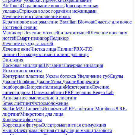
Стрижки, укладки, прически
Окрашивание
AirTouch
Окрашивание волос
Долговременная
укладка
Стрижка волос горячими ножницами
Лечение и восстановление волос
Кератиновое выпрямление Brazilian Blowout
Счастье для волос
Ногтевой сервис
Маникюр
Лечение мозолей и натоптышей
Лечение вросших
ногтей
Смарт-педикюр
Педикюр
Лечение и уход за кожей
Лечение акне
Чистка лица
Пилинг
PRX-T33
пилинг
Газожидкостный пилинг для лица
Эпиляция
Восковая эпиляция
Шугаринг
Лазерная эпиляция
Инъекции красоты
Контурная пластика
Уколы ботокса
Увеличение губ
Скулы
Джоли
Профиль Джоли
Углы Джоли
Коррекция
подбородка
Биоревитализация
Мезотерапия
Лечение
гипергидроза
Плазмолифтинг
PRP-терапия Regen Lab
Аппаратное омоложение и лифтинг
Smas-лифтинг
Фотоомоложение
Stellar M22 Lumenis
Игольчатый RF-лифтинг Morpheus 8
RF-
лифтинг
Микротоки для лица
Коррекция фигуры
Коррекция фигуры
Электромагнитная стимуляция
мышц
Электромагнитная стимуляция мышц тазового