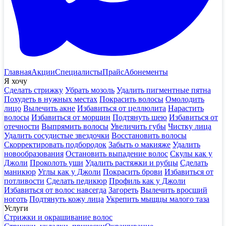
Главная
Акции
Специалисты
Прайс
Абонементы
Я хочу
Сделать стрижку
Убрать мозоль
Удалить пигментные пятна
Похудеть в нужных местах
Покрасить волосы
Омолодить
лицо
Вылечить акне
Избавиться от целлюлита
Нарастить
волосы
Избавиться от морщин
Подтянуть шею
Избавиться от
отечности
Выпрямить волосы
Увеличить губы
Чистку лица
Удалить сосудистые звездочки
Восстановить волосы
Скорректировать подбородок
Забыть о макияже
Удалить
новообразования
Остановить выпадение волос
Скулы как у
Джоли
Проколоть уши
Удалить растяжки и рубцы
Сделать
маникюр
Углы как у Джоли
Покрасить брови
Избавиться от
потливости
Сделать педикюр
Профиль как у Джоли
Избавиться от волос навсегда
Загореть
Вылечить вросший
ноготь
Подтянуть кожу лица
Укрепить мыщцы малого таза
Услуги
Стрижки и окрашивание волос