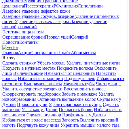
дна
Миостимуляция Транзион
Лечение
целлюлита
Прессотерапия
РФ-липолиз
Липолитики
Лазерное удаление дефектов кожи
Лазерное удаление сосудов
Лазерное удаление пигментных
пятен
Удаление растяжек лазером
Лазерное удаление
новообразований
Эстетика лица и тела
Окрашивание бровей
Прокол ушей
Солярий
Новости
Контакты
Главная
Акции
Специалисты
Прайс
Абонементы
Я хочу
Сделать стрижку
Убрать мозоль
Удалить пигментные пятна
Похудеть в нужных местах
Покрасить волосы
Омолодить
лицо
Вылечить акне
Избавиться от целлюлита
Нарастить
волосы
Избавиться от морщин
Подтянуть шею
Избавиться от
отечности
Выпрямить волосы
Увеличить губы
Чистку лица
Удалить сосудистые звездочки
Восстановить волосы
Скорректировать подбородок
Забыть о макияже
Удалить
новообразования
Остановить выпадение волос
Скулы как у
Джоли
Проколоть уши
Удалить растяжки и рубцы
Сделать
маникюр
Углы как у Джоли
Покрасить брови
Избавиться от
потливости
Сделать педикюр
Профиль как у Джоли
Избавиться от волос навсегда
Загореть
Вылечить вросший
ноготь
Подтянуть кожу лица
Укрепить мыщцы малого таза