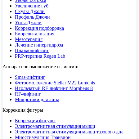
Уколы ботокса
Увеличение губ
Скулы Джоли
Профиль Джоли
Углы Джоли
Коррекция подбородка
Биоревитализация
Мезотерапия
Лечение гипергидроза
Плазмолифтинг
PRP-терапия Regen Lab
Аппаратное омоложение и лифтинг
Smas-лифтинг
Фотоомоложение Stellar M22 Lumenis
Игольчатый RF-лифтинг Morpheus 8
RF-лифтинг
Микротоки для лица
Коррекция фигуры
Коррекция фигуры
Электромагнитная стимуляция мышц
Электромагнитная стимуляция мышц тазового дна
Миостимуляция Транзион