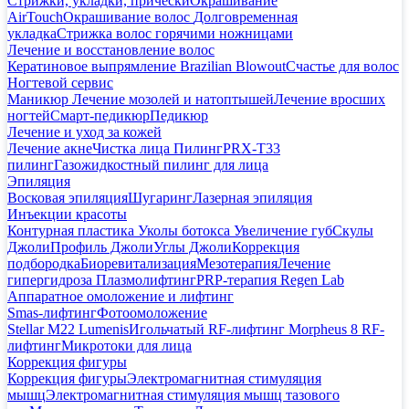
Стрижки, укладки, прически
Окрашивание
AirTouch
Окрашивание волос
Долговременная
укладка
Стрижка волос горячими ножницами
Лечение и восстановление волос
Кератиновое выпрямление Brazilian Blowout
Счастье для волос
Ногтевой сервис
Маникюр
Лечение мозолей и натоптышей
Лечение вросших
ногтей
Смарт-педикюр
Педикюр
Лечение и уход за кожей
Лечение акне
Чистка лица
Пилинг
PRX-T33
пилинг
Газожидкостный пилинг для лица
Эпиляция
Восковая эпиляция
Шугаринг
Лазерная эпиляция
Инъекции красоты
Контурная пластика
Уколы ботокса
Увеличение губ
Скулы
Джоли
Профиль Джоли
Углы Джоли
Коррекция
подбородка
Биоревитализация
Мезотерапия
Лечение
гипергидроза
Плазмолифтинг
PRP-терапия Regen Lab
Аппаратное омоложение и лифтинг
Smas-лифтинг
Фотоомоложение
Stellar M22 Lumenis
Игольчатый RF-лифтинг Morpheus 8
RF-
лифтинг
Микротоки для лица
Коррекция фигуры
Коррекция фигуры
Электромагнитная стимуляция
мышц
Электромагнитная стимуляция мышц тазового