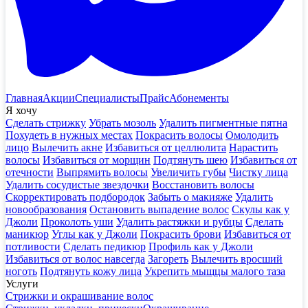
Главная
Акции
Специалисты
Прайс
Абонементы
Я хочу
Сделать стрижку
Убрать мозоль
Удалить пигментные пятна
Похудеть в нужных местах
Покрасить волосы
Омолодить
лицо
Вылечить акне
Избавиться от целлюлита
Нарастить
волосы
Избавиться от морщин
Подтянуть шею
Избавиться от
отечности
Выпрямить волосы
Увеличить губы
Чистку лица
Удалить сосудистые звездочки
Восстановить волосы
Скорректировать подбородок
Забыть о макияже
Удалить
новообразования
Остановить выпадение волос
Скулы как у
Джоли
Проколоть уши
Удалить растяжки и рубцы
Сделать
маникюр
Углы как у Джоли
Покрасить брови
Избавиться от
потливости
Сделать педикюр
Профиль как у Джоли
Избавиться от волос навсегда
Загореть
Вылечить вросший
ноготь
Подтянуть кожу лица
Укрепить мыщцы малого таза
Услуги
Стрижки и окрашивание волос