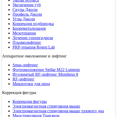
Уколы ботокса
Увеличение губ
Скулы Джоли
Профиль Джоли
Углы Джоли
Коррекция подбородка
Биоревитализация
Мезотерапия
Лечение гипергидроза
Плазмолифтинг
PRP-терапия Regen Lab
Аппаратное омоложение и лифтинг
Smas-лифтинг
Фотоомоложение Stellar M22 Lumenis
Игольчатый RF-лифтинг Morpheus 8
RF-лифтинг
Микротоки для лица
Коррекция фигуры
Коррекция фигуры
Электромагнитная стимуляция мышц
Электромагнитная стимуляция мышц тазового дна
Миостимуляция Транзион