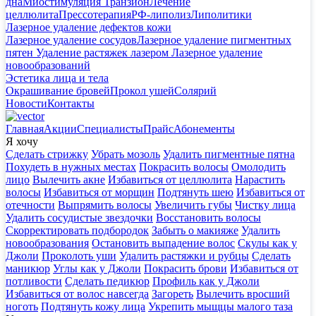
дна
Миостимуляция Транзион
Лечение
целлюлита
Прессотерапия
РФ-липолиз
Липолитики
Лазерное удаление дефектов кожи
Лазерное удаление сосудов
Лазерное удаление пигментных
пятен
Удаление растяжек лазером
Лазерное удаление
новообразований
Эстетика лица и тела
Окрашивание бровей
Прокол ушей
Солярий
Новости
Контакты
Главная
Акции
Специалисты
Прайс
Абонементы
Я хочу
Сделать стрижку
Убрать мозоль
Удалить пигментные пятна
Похудеть в нужных местах
Покрасить волосы
Омолодить
лицо
Вылечить акне
Избавиться от целлюлита
Нарастить
волосы
Избавиться от морщин
Подтянуть шею
Избавиться от
отечности
Выпрямить волосы
Увеличить губы
Чистку лица
Удалить сосудистые звездочки
Восстановить волосы
Скорректировать подбородок
Забыть о макияже
Удалить
новообразования
Остановить выпадение волос
Скулы как у
Джоли
Проколоть уши
Удалить растяжки и рубцы
Сделать
маникюр
Углы как у Джоли
Покрасить брови
Избавиться от
потливости
Сделать педикюр
Профиль как у Джоли
Избавиться от волос навсегда
Загореть
Вылечить вросший
ноготь
Подтянуть кожу лица
Укрепить мыщцы малого таза