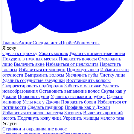
Главная
Акции
Специалисты
Прайс
Абонементы
Я хочу
Сделать стрижку
Убрать мозоль
Удалить пигментные пятна
Похудеть в нужных местах
Покрасить волосы
Омолодить
лицо
Вылечить акне
Избавиться от целлюлита
Нарастить
волосы
Избавиться от морщин
Подтянуть шею
Избавиться от
отечности
Выпрямить волосы
Увеличить губы
Чистку лица
Удалить сосудистые звездочки
Восстановить волосы
Скорректировать подбородок
Забыть о макияже
Удалить
новообразования
Остановить выпадение волос
Скулы как у
Джоли
Проколоть уши
Удалить растяжки и рубцы
Сделать
маникюр
Углы как у Джоли
Покрасить брови
Избавиться от
потливости
Сделать педикюр
Профиль как у Джоли
Избавиться от волос навсегда
Загореть
Вылечить вросший
ноготь
Подтянуть кожу лица
Укрепить мыщцы малого таза
Услуги
Стрижки и окрашивание волос