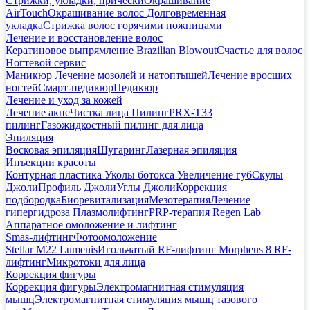
Стрижки, укладки, прически
Окрашивание
AirTouch
Окрашивание волос
Долговременная
укладка
Стрижка волос горячими ножницами
Лечение и восстановление волос
Кератиновое выпрямление Brazilian Blowout
Счастье для волос
Ногтевой сервис
Маникюр
Лечение мозолей и натоптышей
Лечение вросших
ногтей
Смарт-педикюр
Педикюр
Лечение и уход за кожей
Лечение акне
Чистка лица
Пилинг
PRX-T33
пилинг
Газожидкостный пилинг для лица
Эпиляция
Восковая эпиляция
Шугаринг
Лазерная эпиляция
Инъекции красоты
Контурная пластика
Уколы ботокса
Увеличение губ
Скулы
Джоли
Профиль Джоли
Углы Джоли
Коррекция
подбородка
Биоревитализация
Мезотерапия
Лечение
гипергидроза
Плазмолифтинг
PRP-терапия Regen Lab
Аппаратное омоложение и лифтинг
Smas-лифтинг
Фотоомоложение
Stellar M22 Lumenis
Игольчатый RF-лифтинг Morpheus 8
RF-
лифтинг
Микротоки для лица
Коррекция фигуры
Коррекция фигуры
Электромагнитная стимуляция
мышц
Электромагнитная стимуляция мышц тазового