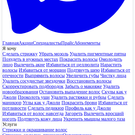
Главная
Акции
Специалисты
Прайс
Абонементы
Я хочу
Сделать стрижку
Убрать мозоль
Удалить пигментные пятна
Похудеть в нужных местах
Покрасить волосы
Омолодить
лицо
Вылечить акне
Избавиться от целлюлита
Нарастить
волосы
Избавиться от морщин
Подтянуть шею
Избавиться от
отечности
Выпрямить волосы
Увеличить губы
Чистку лица
Удалить сосудистые звездочки
Восстановить волосы
Скорректировать подбородок
Забыть о макияже
Удалить
новообразования
Остановить выпадение волос
Скулы как у
Джоли
Проколоть уши
Удалить растяжки и рубцы
Сделать
маникюр
Углы как у Джоли
Покрасить брови
Избавиться от
потливости
Сделать педикюр
Профиль как у Джоли
Избавиться от волос навсегда
Загореть
Вылечить вросший
ноготь
Подтянуть кожу лица
Укрепить мыщцы малого таза
Услуги
Стрижки и окрашивание волос