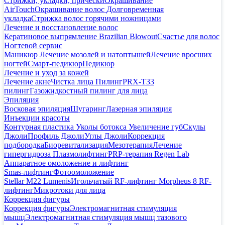
Стрижки, укладки, прически
Окрашивание
AirTouch
Окрашивание волос
Долговременная
укладка
Стрижка волос горячими ножницами
Лечение и восстановление волос
Кератиновое выпрямление Brazilian Blowout
Счастье для волос
Ногтевой сервис
Маникюр
Лечение мозолей и натоптышей
Лечение вросших
ногтей
Смарт-педикюр
Педикюр
Лечение и уход за кожей
Лечение акне
Чистка лица
Пилинг
PRX-T33
пилинг
Газожидкостный пилинг для лица
Эпиляция
Восковая эпиляция
Шугаринг
Лазерная эпиляция
Инъекции красоты
Контурная пластика
Уколы ботокса
Увеличение губ
Скулы
Джоли
Профиль Джоли
Углы Джоли
Коррекция
подбородка
Биоревитализация
Мезотерапия
Лечение
гипергидроза
Плазмолифтинг
PRP-терапия Regen Lab
Аппаратное омоложение и лифтинг
Smas-лифтинг
Фотоомоложение
Stellar M22 Lumenis
Игольчатый RF-лифтинг Morpheus 8
RF-
лифтинг
Микротоки для лица
Коррекция фигуры
Коррекция фигуры
Электромагнитная стимуляция
мышц
Электромагнитная стимуляция мышц тазового