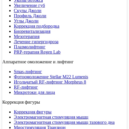
Уколы ботокса
Увеличение губ
Скулы Джоли
Профиль Джоли
Углы Джоли
Коррекция подбородка
Биоревитализация
Мезотерапия
Лечение гипергидроза
Плазмолифтинг
PRP-терапия Regen Lab
Аппаратное омоложение и лифтинг
Smas-лифтинг
Фотоомоложение Stellar M22 Lumenis
Игольчатый RF-лифтинг Morpheus 8
RF-лифтинг
Микротоки для лица
Коррекция фигуры
Коррекция фигуры
Электромагнитная стимуляция мышц
Электромагнитная стимуляция мышц тазового дна
Миостимуляция Транзион