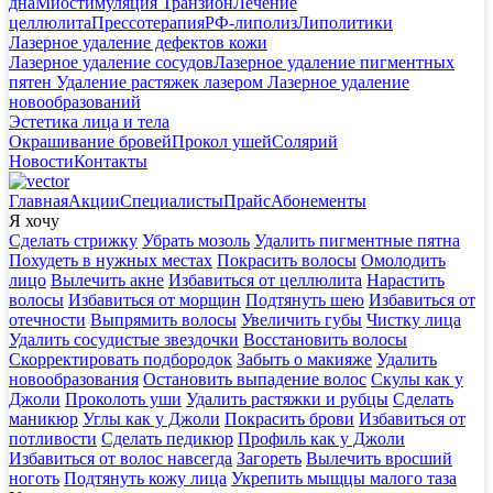
дна
Миостимуляция Транзион
Лечение
целлюлита
Прессотерапия
РФ-липолиз
Липолитики
Лазерное удаление дефектов кожи
Лазерное удаление сосудов
Лазерное удаление пигментных
пятен
Удаление растяжек лазером
Лазерное удаление
новообразований
Эстетика лица и тела
Окрашивание бровей
Прокол ушей
Солярий
Новости
Контакты
Главная
Акции
Специалисты
Прайс
Абонементы
Я хочу
Сделать стрижку
Убрать мозоль
Удалить пигментные пятна
Похудеть в нужных местах
Покрасить волосы
Омолодить
лицо
Вылечить акне
Избавиться от целлюлита
Нарастить
волосы
Избавиться от морщин
Подтянуть шею
Избавиться от
отечности
Выпрямить волосы
Увеличить губы
Чистку лица
Удалить сосудистые звездочки
Восстановить волосы
Скорректировать подбородок
Забыть о макияже
Удалить
новообразования
Остановить выпадение волос
Скулы как у
Джоли
Проколоть уши
Удалить растяжки и рубцы
Сделать
маникюр
Углы как у Джоли
Покрасить брови
Избавиться от
потливости
Сделать педикюр
Профиль как у Джоли
Избавиться от волос навсегда
Загореть
Вылечить вросший
ноготь
Подтянуть кожу лица
Укрепить мыщцы малого таза