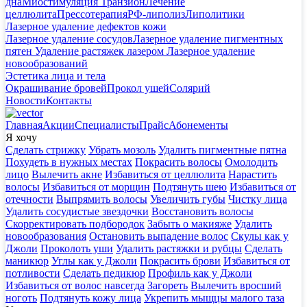
дна
Миостимуляция Транзион
Лечение
целлюлита
Прессотерапия
РФ-липолиз
Липолитики
Лазерное удаление дефектов кожи
Лазерное удаление сосудов
Лазерное удаление пигментных
пятен
Удаление растяжек лазером
Лазерное удаление
новообразований
Эстетика лица и тела
Окрашивание бровей
Прокол ушей
Солярий
Новости
Контакты
Главная
Акции
Специалисты
Прайс
Абонементы
Я хочу
Сделать стрижку
Убрать мозоль
Удалить пигментные пятна
Похудеть в нужных местах
Покрасить волосы
Омолодить
лицо
Вылечить акне
Избавиться от целлюлита
Нарастить
волосы
Избавиться от морщин
Подтянуть шею
Избавиться от
отечности
Выпрямить волосы
Увеличить губы
Чистку лица
Удалить сосудистые звездочки
Восстановить волосы
Скорректировать подбородок
Забыть о макияже
Удалить
новообразования
Остановить выпадение волос
Скулы как у
Джоли
Проколоть уши
Удалить растяжки и рубцы
Сделать
маникюр
Углы как у Джоли
Покрасить брови
Избавиться от
потливости
Сделать педикюр
Профиль как у Джоли
Избавиться от волос навсегда
Загореть
Вылечить вросший
ноготь
Подтянуть кожу лица
Укрепить мыщцы малого таза