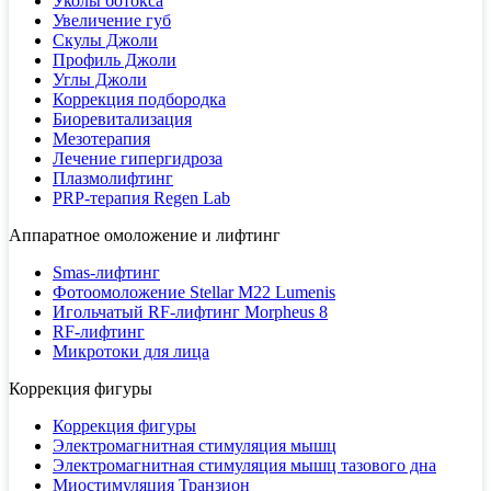
Уколы ботокса
Увеличение губ
Скулы Джоли
Профиль Джоли
Углы Джоли
Коррекция подбородка
Биоревитализация
Мезотерапия
Лечение гипергидроза
Плазмолифтинг
PRP-терапия Regen Lab
Аппаратное омоложение и лифтинг
Smas-лифтинг
Фотоомоложение Stellar M22 Lumenis
Игольчатый RF-лифтинг Morpheus 8
RF-лифтинг
Микротоки для лица
Коррекция фигуры
Коррекция фигуры
Электромагнитная стимуляция мышц
Электромагнитная стимуляция мышц тазового дна
Миостимуляция Транзион