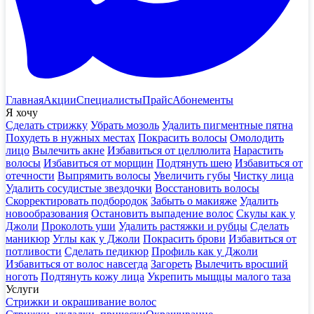
Главная
Акции
Специалисты
Прайс
Абонементы
Я хочу
Сделать стрижку
Убрать мозоль
Удалить пигментные пятна
Похудеть в нужных местах
Покрасить волосы
Омолодить
лицо
Вылечить акне
Избавиться от целлюлита
Нарастить
волосы
Избавиться от морщин
Подтянуть шею
Избавиться от
отечности
Выпрямить волосы
Увеличить губы
Чистку лица
Удалить сосудистые звездочки
Восстановить волосы
Скорректировать подбородок
Забыть о макияже
Удалить
новообразования
Остановить выпадение волос
Скулы как у
Джоли
Проколоть уши
Удалить растяжки и рубцы
Сделать
маникюр
Углы как у Джоли
Покрасить брови
Избавиться от
потливости
Сделать педикюр
Профиль как у Джоли
Избавиться от волос навсегда
Загореть
Вылечить вросший
ноготь
Подтянуть кожу лица
Укрепить мыщцы малого таза
Услуги
Стрижки и окрашивание волос