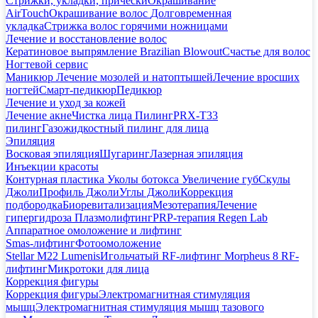
Стрижки, укладки, прически
Окрашивание
AirTouch
Окрашивание волос
Долговременная
укладка
Стрижка волос горячими ножницами
Лечение и восстановление волос
Кератиновое выпрямление Brazilian Blowout
Счастье для волос
Ногтевой сервис
Маникюр
Лечение мозолей и натоптышей
Лечение вросших
ногтей
Смарт-педикюр
Педикюр
Лечение и уход за кожей
Лечение акне
Чистка лица
Пилинг
PRX-T33
пилинг
Газожидкостный пилинг для лица
Эпиляция
Восковая эпиляция
Шугаринг
Лазерная эпиляция
Инъекции красоты
Контурная пластика
Уколы ботокса
Увеличение губ
Скулы
Джоли
Профиль Джоли
Углы Джоли
Коррекция
подбородка
Биоревитализация
Мезотерапия
Лечение
гипергидроза
Плазмолифтинг
PRP-терапия Regen Lab
Аппаратное омоложение и лифтинг
Smas-лифтинг
Фотоомоложение
Stellar M22 Lumenis
Игольчатый RF-лифтинг Morpheus 8
RF-
лифтинг
Микротоки для лица
Коррекция фигуры
Коррекция фигуры
Электромагнитная стимуляция
мышц
Электромагнитная стимуляция мышц тазового