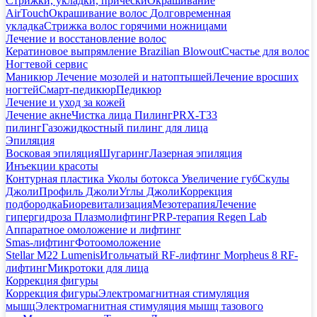
Стрижки, укладки, прически
Окрашивание
AirTouch
Окрашивание волос
Долговременная
укладка
Стрижка волос горячими ножницами
Лечение и восстановление волос
Кератиновое выпрямление Brazilian Blowout
Счастье для волос
Ногтевой сервис
Маникюр
Лечение мозолей и натоптышей
Лечение вросших
ногтей
Смарт-педикюр
Педикюр
Лечение и уход за кожей
Лечение акне
Чистка лица
Пилинг
PRX-T33
пилинг
Газожидкостный пилинг для лица
Эпиляция
Восковая эпиляция
Шугаринг
Лазерная эпиляция
Инъекции красоты
Контурная пластика
Уколы ботокса
Увеличение губ
Скулы
Джоли
Профиль Джоли
Углы Джоли
Коррекция
подбородка
Биоревитализация
Мезотерапия
Лечение
гипергидроза
Плазмолифтинг
PRP-терапия Regen Lab
Аппаратное омоложение и лифтинг
Smas-лифтинг
Фотоомоложение
Stellar M22 Lumenis
Игольчатый RF-лифтинг Morpheus 8
RF-
лифтинг
Микротоки для лица
Коррекция фигуры
Коррекция фигуры
Электромагнитная стимуляция
мышц
Электромагнитная стимуляция мышц тазового