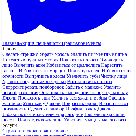
Главная
Акции
Специалисты
Прайс
Абонементы
Я хочу
Сделать стрижку
Убрать мозоль
Удалить пигментные пятна
Похудеть в нужных местах
Покрасить волосы
Омолодить
лицо
Вылечить акне
Избавиться от целлюлита
Нарастить
волосы
Избавиться от морщин
Подтянуть шею
Избавиться от
отечности
Выпрямить волосы
Увеличить губы
Чистку лица
Удалить сосудистые звездочки
Восстановить волосы
Скорректировать подбородок
Забыть о макияже
Удалить
новообразования
Остановить выпадение волос
Скулы как у
Джоли
Проколоть уши
Удалить растяжки и рубцы
Сделать
маникюр
Углы как у Джоли
Покрасить брови
Избавиться от
потливости
Сделать педикюр
Профиль как у Джоли
Избавиться от волос навсегда
Загореть
Вылечить вросший
ноготь
Подтянуть кожу лица
Укрепить мыщцы малого таза
Услуги
Стрижки и окрашивание волос