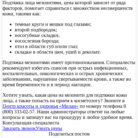
Подтяжка лица мезонитями, цена которой зависит от ряда
факторов, помогает справиться с множеством несовершенств
кожи, такими как:
темные круги и мешки под глазами;
второй подбородок;
носогубные складки;
носослезная борозда;
птоз в области губ и/или глаз;
складки в области шеи, ушей и декольте.
Подтяжка мезонитями имеет противопоказания. Специалисты
рекомендуют избегать сеансов при острых инфекционных,
воспалительных, онкологических и острых хронических
заболеваниях, нарушении свертываемости крови, а также во
время беременности и в период лактации.
Хотите узнать, какая цена на мезонити для подтяжки кожи
лица, а также попасть на прием к косметологу? Звоните в
Центр красоты и здоровья «Милан»
по номеру телефона 8
(800) 333-02-57. Наши администраторы ответят на любые
вопросы и запишут вас на процедуру в любое удобное время.
Консультация специалиста
Заказать звонок
Узнать цены
Поделиться постом