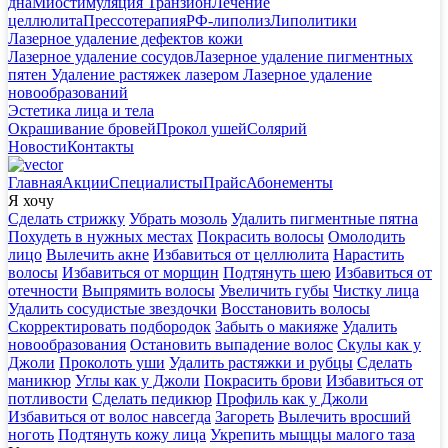
дна
Миостимуляция Транзион
Лечение
целлюлита
Прессотерапия
РФ-липолиз
Липолитики
Лазерное удаление дефектов кожи
Лазерное удаление сосудов
Лазерное удаление пигментных
пятен
Удаление растяжек лазером
Лазерное удаление
новообразований
Эстетика лица и тела
Окрашивание бровей
Прокол ушей
Солярий
Новости
Контакты
Главная
Акции
Специалисты
Прайс
Абонементы
Я хочу
Сделать стрижку
Убрать мозоль
Удалить пигментные пятна
Похудеть в нужных местах
Покрасить волосы
Омолодить
лицо
Вылечить акне
Избавиться от целлюлита
Нарастить
волосы
Избавиться от морщин
Подтянуть шею
Избавиться от
отечности
Выпрямить волосы
Увеличить губы
Чистку лица
Удалить сосудистые звездочки
Восстановить волосы
Скорректировать подбородок
Забыть о макияже
Удалить
новообразования
Остановить выпадение волос
Скулы как у
Джоли
Проколоть уши
Удалить растяжки и рубцы
Сделать
маникюр
Углы как у Джоли
Покрасить брови
Избавиться от
потливости
Сделать педикюр
Профиль как у Джоли
Избавиться от волос навсегда
Загореть
Вылечить вросший
ноготь
Подтянуть кожу лица
Укрепить мыщцы малого таза