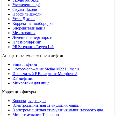
Уколы ботокса
Увеличение губ
Скулы Джоли
Профиль Джоли
Углы Джоли
Коррекция подбородка
Биоревитализация
Мезотерапия
Лечение гипергидроза
Плазмолифтинг
PRP-терапия Regen Lab
Аппаратное омоложение и лифтинг
Smas-лифтинг
Фотоомоложение Stellar M22 Lumenis
Игольчатый RF-лифтинг Morpheus 8
RF-лифтинг
Микротоки для лица
Коррекция фигуры
Коррекция фигуры
Электромагнитная стимуляция мышц
Электромагнитная стимуляция мышц тазового дна
Миостимуляция Транзион