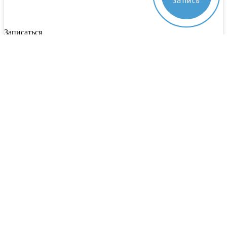
запись
Записаться
Пожалуйста, заполните все поля. Наш специалист свяжется с
вами в ближайшее время
Выберите центр