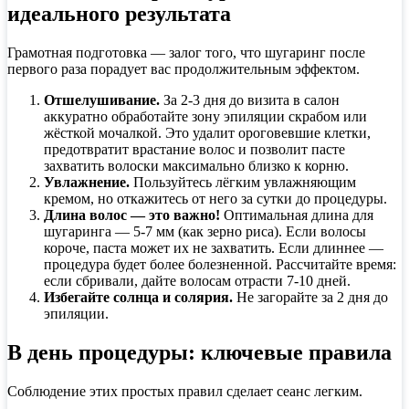
идеального результата
Грамотная подготовка — залог того, что шугаринг после
первого раза порадует вас продолжительным эффектом.
Отшелушивание.
За 2-3 дня до визита в салон
аккуратно обработайте зону эпиляции скрабом или
жёсткой мочалкой. Это удалит ороговевшие клетки,
предотвратит врастание волос и позволит пасте
захватить волоски максимально близко к корню.
Увлажнение.
Пользуйтесь лёгким увлажняющим
кремом, но откажитесь от него за сутки до процедуры.
Длина волос — это важно!
Оптимальная длина для
шугаринга — 5-7 мм (как зерно риса). Если волосы
короче, паста может их не захватить. Если длиннее —
процедура будет более болезненной. Рассчитайте время:
если сбривали, дайте волосам отрасти 7-10 дней.
Избегайте солнца и солярия.
Не загорайте за 2 дня до
эпиляции.
В день процедуры: ключевые правила
Соблюдение этих простых правил сделает сеанс легким.