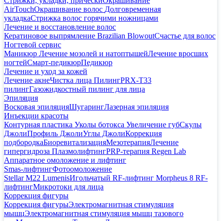
Стрижки, укладки, прически
Окрашивание
AirTouch
Окрашивание волос
Долговременная
укладка
Стрижка волос горячими ножницами
Лечение и восстановление волос
Кератиновое выпрямление Brazilian Blowout
Счастье для волос
Ногтевой сервис
Маникюр
Лечение мозолей и натоптышей
Лечение вросших
ногтей
Смарт-педикюр
Педикюр
Лечение и уход за кожей
Лечение акне
Чистка лица
Пилинг
PRX-T33
пилинг
Газожидкостный пилинг для лица
Эпиляция
Восковая эпиляция
Шугаринг
Лазерная эпиляция
Инъекции красоты
Контурная пластика
Уколы ботокса
Увеличение губ
Скулы
Джоли
Профиль Джоли
Углы Джоли
Коррекция
подбородка
Биоревитализация
Мезотерапия
Лечение
гипергидроза
Плазмолифтинг
PRP-терапия Regen Lab
Аппаратное омоложение и лифтинг
Smas-лифтинг
Фотоомоложение
Stellar M22 Lumenis
Игольчатый RF-лифтинг Morpheus 8
RF-
лифтинг
Микротоки для лица
Коррекция фигуры
Коррекция фигуры
Электромагнитная стимуляция
мышц
Электромагнитная стимуляция мышц тазового