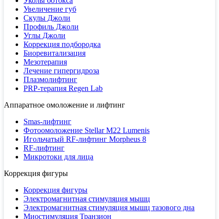
Уколы ботокса
Увеличение губ
Скулы Джоли
Профиль Джоли
Углы Джоли
Коррекция подбородка
Биоревитализация
Мезотерапия
Лечение гипергидроза
Плазмолифтинг
PRP-терапия Regen Lab
Аппаратное омоложение и лифтинг
Smas-лифтинг
Фотоомоложение Stellar M22 Lumenis
Игольчатый RF-лифтинг Morpheus 8
RF-лифтинг
Микротоки для лица
Коррекция фигуры
Коррекция фигуры
Электромагнитная стимуляция мышц
Электромагнитная стимуляция мышц тазового дна
Миостимуляция Транзион