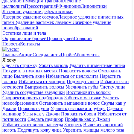
дна
Миостимуляция Транзион
Лечение
целлюлита
Прессотерапия
РФ-липолиз
Липолитики
Лазерное удаление дефектов кожи
Лазерное удаление сосудов
Лазерное удаление пигментных
пятен
Удаление растяжек лазером
Лазерное удаление
новообразований
Эстетика лица и тела
Окрашивание бровей
Прокол ушей
Солярий
Новости
Контакты
Главная
Акции
Специалисты
Прайс
Абонементы
Я хочу
Сделать стрижку
Убрать мозоль
Удалить пигментные пятна
Похудеть в нужных местах
Покрасить волосы
Омолодить
лицо
Вылечить акне
Избавиться от целлюлита
Нарастить
волосы
Избавиться от морщин
Подтянуть шею
Избавиться от
отечности
Выпрямить волосы
Увеличить губы
Чистку лица
Удалить сосудистые звездочки
Восстановить волосы
Скорректировать подбородок
Забыть о макияже
Удалить
новообразования
Остановить выпадение волос
Скулы как у
Джоли
Проколоть уши
Удалить растяжки и рубцы
Сделать
маникюр
Углы как у Джоли
Покрасить брови
Избавиться от
потливости
Сделать педикюр
Профиль как у Джоли
Избавиться от волос навсегда
Загореть
Вылечить вросший
ноготь
Подтянуть кожу лица
Укрепить мыщцы малого таза