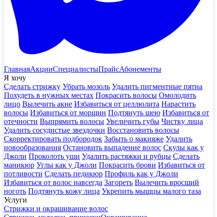
Главная
Акции
Специалисты
Прайс
Абонементы
Я хочу
Сделать стрижку
Убрать мозоль
Удалить пигментные пятна
Похудеть в нужных местах
Покрасить волосы
Омолодить
лицо
Вылечить акне
Избавиться от целлюлита
Нарастить
волосы
Избавиться от морщин
Подтянуть шею
Избавиться от
отечности
Выпрямить волосы
Увеличить губы
Чистку лица
Удалить сосудистые звездочки
Восстановить волосы
Скорректировать подбородок
Забыть о макияже
Удалить
новообразования
Остановить выпадение волос
Скулы как у
Джоли
Проколоть уши
Удалить растяжки и рубцы
Сделать
маникюр
Углы как у Джоли
Покрасить брови
Избавиться от
потливости
Сделать педикюр
Профиль как у Джоли
Избавиться от волос навсегда
Загореть
Вылечить вросший
ноготь
Подтянуть кожу лица
Укрепить мыщцы малого таза
Услуги
Стрижки и окрашивание волос