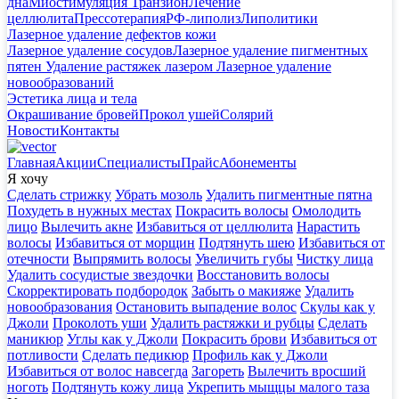
дна
Миостимуляция Транзион
Лечение
целлюлита
Прессотерапия
РФ-липолиз
Липолитики
Лазерное удаление дефектов кожи
Лазерное удаление сосудов
Лазерное удаление пигментных
пятен
Удаление растяжек лазером
Лазерное удаление
новообразований
Эстетика лица и тела
Окрашивание бровей
Прокол ушей
Солярий
Новости
Контакты
Главная
Акции
Специалисты
Прайс
Абонементы
Я хочу
Сделать стрижку
Убрать мозоль
Удалить пигментные пятна
Похудеть в нужных местах
Покрасить волосы
Омолодить
лицо
Вылечить акне
Избавиться от целлюлита
Нарастить
волосы
Избавиться от морщин
Подтянуть шею
Избавиться от
отечности
Выпрямить волосы
Увеличить губы
Чистку лица
Удалить сосудистые звездочки
Восстановить волосы
Скорректировать подбородок
Забыть о макияже
Удалить
новообразования
Остановить выпадение волос
Скулы как у
Джоли
Проколоть уши
Удалить растяжки и рубцы
Сделать
маникюр
Углы как у Джоли
Покрасить брови
Избавиться от
потливости
Сделать педикюр
Профиль как у Джоли
Избавиться от волос навсегда
Загореть
Вылечить вросший
ноготь
Подтянуть кожу лица
Укрепить мыщцы малого таза