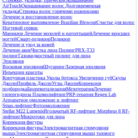
Стрижки, укладки, прически
Окрашивание
AirTouch
Окрашивание волос
Долговременная
укладка
Стрижка волос горячими ножницами
Лечение и восстановление волос
Кератиновое выпрямление Brazilian Blowout
Счастье для волос
Ногтевой сервис
Маникюр
Лечение мозолей и натоптышей
Лечение вросших
ногтей
Смарт-педикюр
Педикюр
Лечение и уход за кожей
Лечение акне
Чистка лица
Пилинг
PRX-T33
пилинг
Газожидкостный пилинг для лица
Эпиляция
Восковая эпиляция
Шугаринг
Лазерная эпиляция
Инъекции красоты
Контурная пластика
Уколы ботокса
Увеличение губ
Скулы
Джоли
Профиль Джоли
Углы Джоли
Коррекция
подбородка
Биоревитализация
Мезотерапия
Лечение
гипергидроза
Плазмолифтинг
PRP-терапия Regen Lab
Аппаратное омоложение и лифтинг
Smas-лифтинг
Фотоомоложение
Stellar M22 Lumenis
Игольчатый RF-лифтинг Morpheus 8
RF-
лифтинг
Микротоки для лица
Коррекция фигуры
Коррекция фигуры
Электромагнитная стимуляция
мышц
Электромагнитная стимуляция мышц тазового