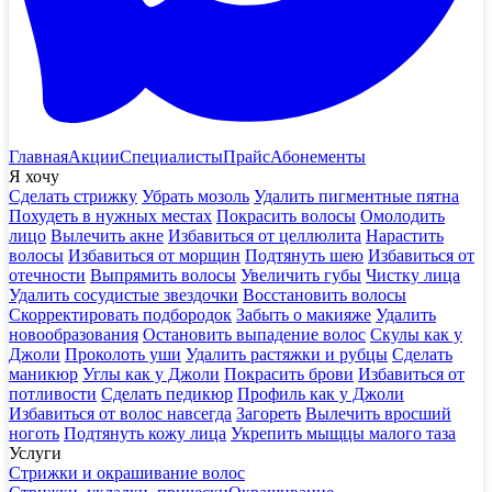
Главная
Акции
Специалисты
Прайс
Абонементы
Я хочу
Сделать стрижку
Убрать мозоль
Удалить пигментные пятна
Похудеть в нужных местах
Покрасить волосы
Омолодить
лицо
Вылечить акне
Избавиться от целлюлита
Нарастить
волосы
Избавиться от морщин
Подтянуть шею
Избавиться от
отечности
Выпрямить волосы
Увеличить губы
Чистку лица
Удалить сосудистые звездочки
Восстановить волосы
Скорректировать подбородок
Забыть о макияже
Удалить
новообразования
Остановить выпадение волос
Скулы как у
Джоли
Проколоть уши
Удалить растяжки и рубцы
Сделать
маникюр
Углы как у Джоли
Покрасить брови
Избавиться от
потливости
Сделать педикюр
Профиль как у Джоли
Избавиться от волос навсегда
Загореть
Вылечить вросший
ноготь
Подтянуть кожу лица
Укрепить мыщцы малого таза
Услуги
Стрижки и окрашивание волос