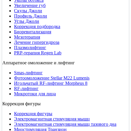
Уколы ботокса
Увеличение губ
Скулы Джоли
Профиль Джоли
Углы Джоли
Коррекция подбородка
Биоревитализация
Мезотерапия
Лечение гипергидроза
Плазмолифтинг
PRP-терапия Regen Lab
Аппаратное омоложение и лифтинг
Smas-лифтинг
Фотоомоложение Stellar M22 Lumenis
Игольчатый RF-лифтинг Morpheus 8
RF-лифтинг
Микротоки для лица
Коррекция фигуры
Коррекция фигуры
Электромагнитная стимуляция мышц
Электромагнитная стимуляция мышц тазового дна
Миостимуляция Транзион