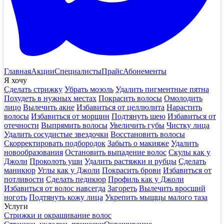
Главная
Акции
Специалисты
Прайс
Абонементы
Я хочу
Сделать стрижку
Убрать мозоль
Удалить пигментные пятна
Похудеть в нужных местах
Покрасить волосы
Омолодить
лицо
Вылечить акне
Избавиться от целлюлита
Нарастить
волосы
Избавиться от морщин
Подтянуть шею
Избавиться от
отечности
Выпрямить волосы
Увеличить губы
Чистку лица
Удалить сосудистые звездочки
Восстановить волосы
Скорректировать подбородок
Забыть о макияже
Удалить
новообразования
Остановить выпадение волос
Скулы как у
Джоли
Проколоть уши
Удалить растяжки и рубцы
Сделать
маникюр
Углы как у Джоли
Покрасить брови
Избавиться от
потливости
Сделать педикюр
Профиль как у Джоли
Избавиться от волос навсегда
Загореть
Вылечить вросший
ноготь
Подтянуть кожу лица
Укрепить мыщцы малого таза
Услуги
Стрижки и окрашивание волос