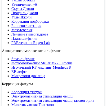
Уколы ботокса
Увеличение губ
Скулы Джоли
Профиль Джоли
Углы Джоли
Коррекция подбородка
Биоревитализация
Мезотерапия
Лечение гипергидроза
Плазмолифтинг
PRP-терапия Regen Lab
Аппаратное омоложение и лифтинг
Smas-лифтинг
Фотоомоложение Stellar M22 Lumenis
Игольчатый RF-лифтинг Morpheus 8
RF-лифтинг
Микротоки для лица
Коррекция фигуры
Коррекция фигуры
Электромагнитная стимуляция мышц
Электромагнитная стимуляция мышц тазового дна
Миостимуляция Транзион