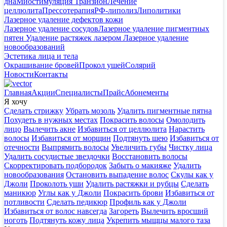
дна
Миостимуляция Транзион
Лечение
целлюлита
Прессотерапия
РФ-липолиз
Липолитики
Лазерное удаление дефектов кожи
Лазерное удаление сосудов
Лазерное удаление пигментных
пятен
Удаление растяжек лазером
Лазерное удаление
новообразований
Эстетика лица и тела
Окрашивание бровей
Прокол ушей
Солярий
Новости
Контакты
Главная
Акции
Специалисты
Прайс
Абонементы
Я хочу
Сделать стрижку
Убрать мозоль
Удалить пигментные пятна
Похудеть в нужных местах
Покрасить волосы
Омолодить
лицо
Вылечить акне
Избавиться от целлюлита
Нарастить
волосы
Избавиться от морщин
Подтянуть шею
Избавиться от
отечности
Выпрямить волосы
Увеличить губы
Чистку лица
Удалить сосудистые звездочки
Восстановить волосы
Скорректировать подбородок
Забыть о макияже
Удалить
новообразования
Остановить выпадение волос
Скулы как у
Джоли
Проколоть уши
Удалить растяжки и рубцы
Сделать
маникюр
Углы как у Джоли
Покрасить брови
Избавиться от
потливости
Сделать педикюр
Профиль как у Джоли
Избавиться от волос навсегда
Загореть
Вылечить вросший
ноготь
Подтянуть кожу лица
Укрепить мыщцы малого таза