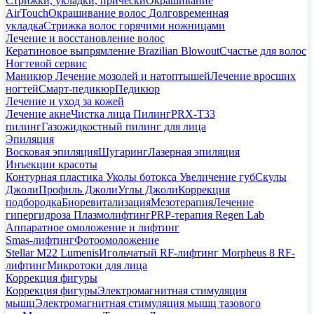
Стрижки, укладки, прически
Окрашивание
AirTouch
Окрашивание волос
Долговременная
укладка
Стрижка волос горячими ножницами
Лечение и восстановление волос
Кератиновое выпрямление Brazilian Blowout
Счастье для волос
Ногтевой сервис
Маникюр
Лечение мозолей и натоптышей
Лечение вросших
ногтей
Смарт-педикюр
Педикюр
Лечение и уход за кожей
Лечение акне
Чистка лица
Пилинг
PRX-T33
пилинг
Газожидкостный пилинг для лица
Эпиляция
Восковая эпиляция
Шугаринг
Лазерная эпиляция
Инъекции красоты
Контурная пластика
Уколы ботокса
Увеличение губ
Скулы
Джоли
Профиль Джоли
Углы Джоли
Коррекция
подбородка
Биоревитализация
Мезотерапия
Лечение
гипергидроза
Плазмолифтинг
PRP-терапия Regen Lab
Аппаратное омоложение и лифтинг
Smas-лифтинг
Фотоомоложение
Stellar M22 Lumenis
Игольчатый RF-лифтинг Morpheus 8
RF-
лифтинг
Микротоки для лица
Коррекция фигуры
Коррекция фигуры
Электромагнитная стимуляция
мышц
Электромагнитная стимуляция мышц тазового